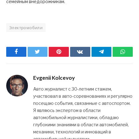
семейным внедорожникам.
Электромобили
Facebook
Twitter
Pinterest
ВКонтакте
Telegram
What
Evgenii Kolcevoy
Авто журналист с 30-летним стажем,
участвовал в авто-соревнованиях и регулярно
посещаю события, связанные с автоспортом.
Я являюсь экспертом в области
автомобильной журналистики, обладаю
глубокими знаниями в области автомобилей,
механики, технологий и инноваций в
автомобильной индустрии.