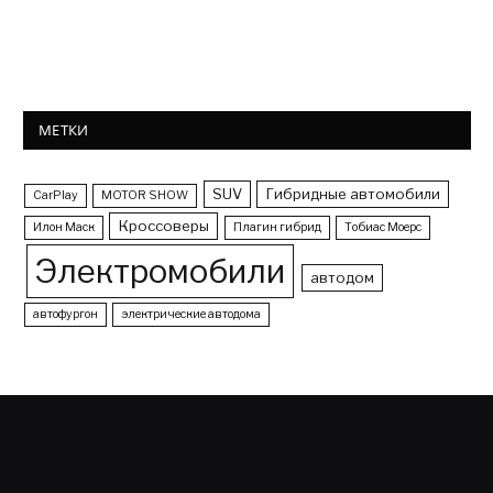
МЕТКИ
SUV
Гибридные автомобили
CarPlay
MOTOR SHOW
Кроссоверы
Илон Маск
Плагин гибрид
Тобиас Моерс
Электромобили
автодом
автофургон
электрические автодома