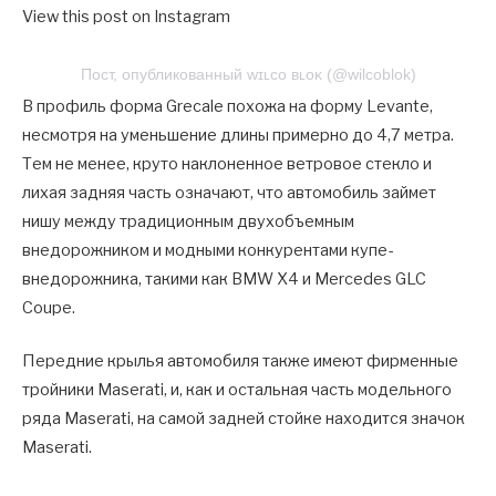
View this post on Instagram
Пост, опубликованный ᴡɪʟᴄᴏ ʙʟᴏᴋ (@wilcoblok)
В профиль форма Grecale похожа на форму Levante,
несмотря на уменьшение длины примерно до 4,7 метра.
Тем не менее, круто наклоненное ветровое стекло и
лихая задняя часть означают, что автомобиль займет
нишу между традиционным двухобъемным
внедорожником и модными конкурентами купе-
внедорожника, такими как BMW X4 и Mercedes GLC
Coupe.
Передние крылья автомобиля также имеют фирменные
тройники Maserati, и, как и остальная часть модельного
ряда Maserati, на самой задней стойке находится значок
Maserati.