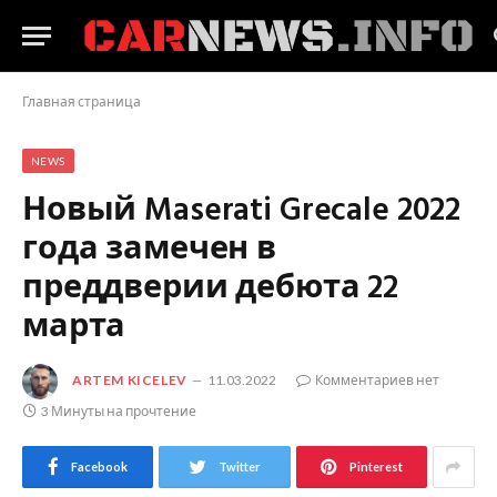
Главная страница
NEWS
Новый Maserati Grecale 2022
года замечен в
преддверии дебюта 22
марта
ARTEM KICELEV
11.03.2022
Комментариев нет
3 Минуты на прочтение
Facebook
Twitter
Pinterest