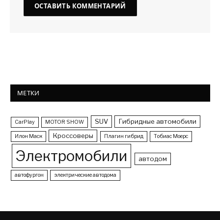
МЕТКИ
SUV
Гибридные автомобили
CarPlay
MOTOR SHOW
Кроссоверы
Илон Маск
Плагин гибрид
Тобиас Моерс
Электромобили
автодом
автофургон
электрические автодома