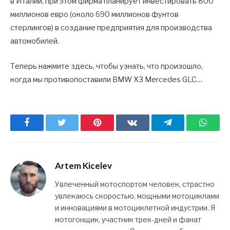
в Италии, при этом фирма планирует инвестировать 800
миллионов евро (около 690 миллионов фунтов
стерлингов) в создание предприятия для производства
автомобилей.
Теперь нажмите здесь, чтобы узнать, что произошло,
когда мы противопоставили BMW X3 Mercedes GLC…
Facebook
Twitter
Pinterest
ВКонтакте
Telegram
What
Artem Kicelev
Увлеченный мотоспортом человек, страстно
увлекаюсь скоростью, мощными мотоциклами
и инновациями в мотоциклетной индустрии. Я
мотогонщик, участник трек-дней и фанат