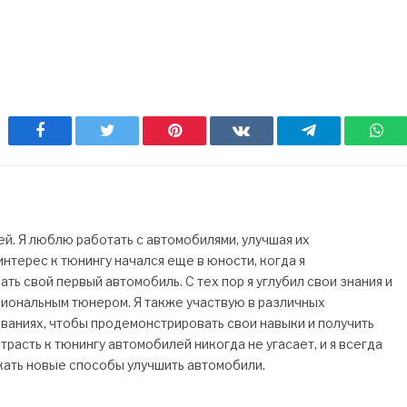
Facebook
Twitter
Pinterest
ВКонтакте
Telegram
Wh
. Я люблю работать с автомобилями, улучшая их
нтерес к тюнингу начался еще в юности, когда я
ь свой первый автомобиль. С тех пор я углубил свои знания и
сиональным тюнером. Я также участвую в различных
ваниях, чтобы продемонстрировать свои навыки и получить
трасть к тюнингу автомобилей никогда не угасает, и я всегда
кать новые способы улучшить автомобили.