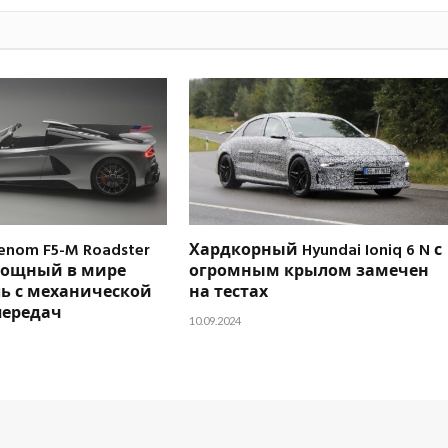
enom F5-M Roadster
Хардкорный Hyundai Ioniq 6 N с
мощный в мире
огромным крылом замечен
ь с механической
на тестах
передач
10.09.2024