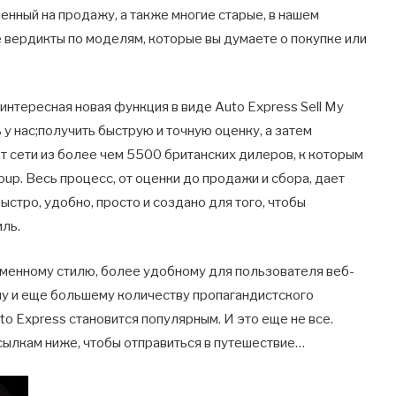
енный на продажу, а также многие старые, в нашем
 вердикты по моделям, которые вы думаете о покупке или
 интересная новая функция в виде Auto Express Sell My
 у нас;получить быструю и точную оценку, а затем
 сети из более чем 5500 британских дилеров, к которым
up. Весь процесс, от оценки до продажи и сбора, дает
стро, удобно, просто и создано для того, чтобы
иль.
ирменному стилю, более удобному для пользователя веб-
лу и еще большему количеству пропагандистского
to Express становится популярным. И это еще не все.
сылкам ниже, чтобы отправиться в путешествие…