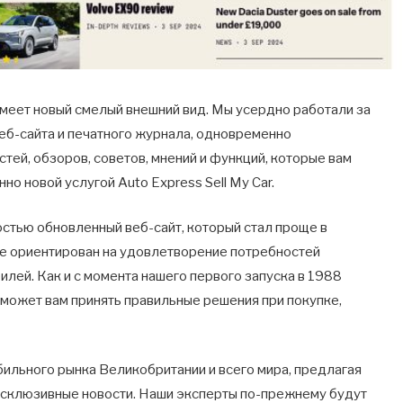
 имеет новый смелый внешний вид. Мы усердно работали за
веб-сайта и печатного журнала, одновременно
ей, обзоров, советов, мнений и функций, которые вам
но новой услугой Auto Express Sell My Car.
стью обновленный веб-сайт, который стал проще в
ее ориентирован на удовлетворение потребностей
лей. Как и с момента нашего первого запуска в 1988
поможет вам принять правильные решения при покупке,
ильного рынка Великобритании и всего мира, предлагая
ксклюзивные новости. Наши эксперты по-прежнему будут