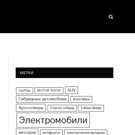
МЕТКИ
SUV
CarPlay
MOTOR SHOW
Гибридные автомобили
Илон Маск
Кроссоверы
Плагин гибрид
Тобиас Моерс
Электромобили
автодом
автофургон
электрические автодома