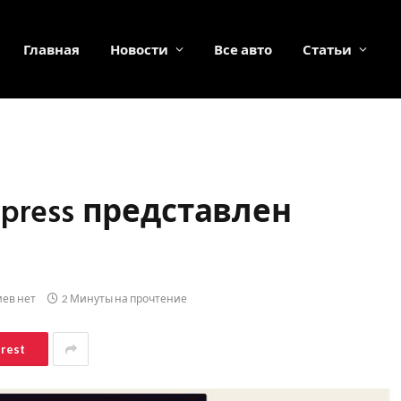
Главная
Новости
Все авто
Статьи
press представлен
ев нет
2 Минуты на прочтение
erest