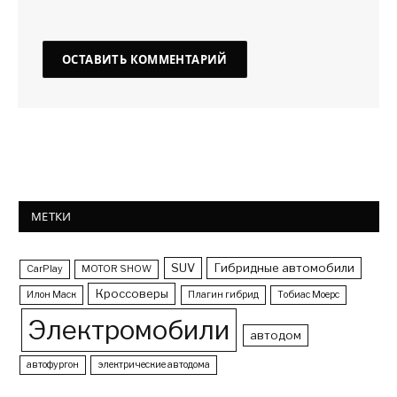
МЕТКИ
SUV
Гибридные автомобили
CarPlay
MOTOR SHOW
Кроссоверы
Илон Маск
Плагин гибрид
Тобиас Моерс
Электромобили
автодом
автофургон
электрические автодома