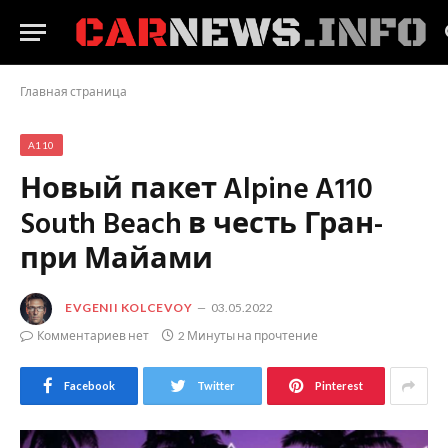
Главная страница
A110
Новый пакет Alpine A110
South Beach в честь Гран-
при Майами
EVGENII KOLCEVOY
03.05.2022
Комментариев нет
2 Минуты на прочтение
Facebook
Twitter
Pinterest