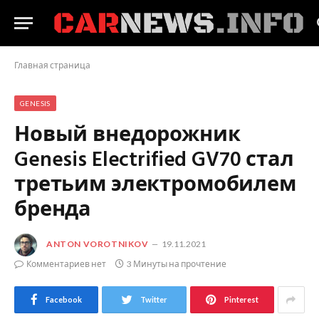
Главная страница
GENESIS
Новый внедорожник
Genesis Electrified GV70 стал
третьим электромобилем
бренда
ANTON VOROTNIKOV
19.11.2021
Комментариев нет
3 Минуты на прочтение
Facebook
Twitter
Pinterest