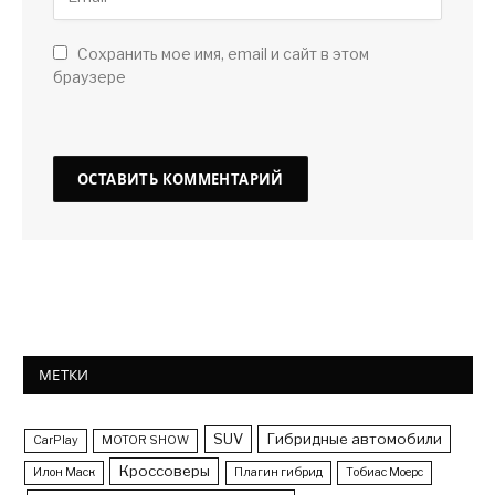
Сохранить мое имя, email и сайт в этом
браузере
МЕТКИ
SUV
Гибридные автомобили
CarPlay
MOTOR SHOW
Кроссоверы
Илон Маск
Плагин гибрид
Тобиас Моерс