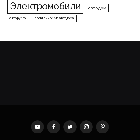
Электромобили
автодом
автофургон
электрические автодома
YouTube
Facebook
Twitter
Instagram
Pinterest