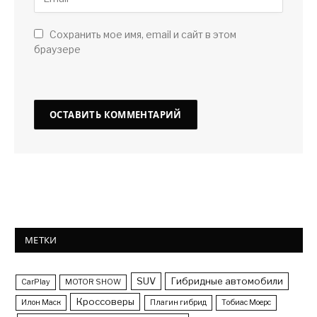
Сохранить мое имя, email и сайт в этом
браузере
МЕТКИ
SUV
Гибридные автомобили
CarPlay
MOTOR SHOW
Кроссоверы
Илон Маск
Плагин гибрид
Тобиас Моерс