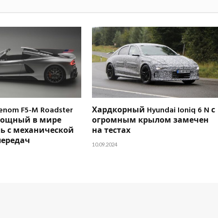
enom F5-M Roadster
Хардкорный Hyundai Ioniq 6 N с
мощный в мире
огромным крылом замечен
ь с механической
на тестах
передач
10.09.2024