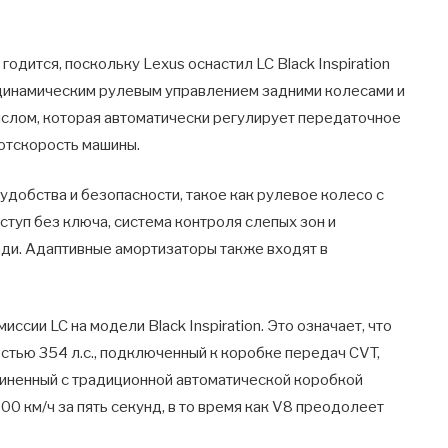
годится, поскольку Lexus оснастил LC Black Inspiration
динамическим рулевым управлением задними колесами и
слом, которая автоматически регулирует передаточное
отскорость машины.
добства и безопасности, такое как рулевое колесо с
ступ без ключа, система контроля слепых зон и
ди. Адаптивные амортизаторы также входят в
ссии LC на модели Black Inspiration. Это означает, что
стью 354 л.с., подключенный к коробке передач CVT,
диненный с традиционной автоматической коробкой
00 км/ч за пять секунд, в то время как V8 преодолеет