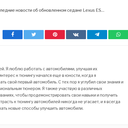
следние новости об обновленном седане Lexus ES…
Facebook
Twitter
Pinterest
ВКонтакте
Telegram
Wh
. Я люблю работать с автомобилями, улучшая их
нтерес к тюнингу начался еще в юности, когда я
ь свой первый автомобиль. С тех пор я углубил свои знания и
сиональным тюнером. Я также участвую в различных
ваниях, чтобы продемонстрировать свои навыки и получить
трасть к тюнингу автомобилей никогда не угасает, и я всегда
кать новые способы улучшить автомобили.