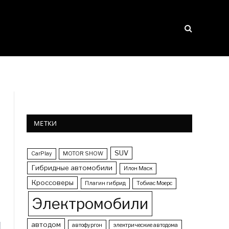
МЕТКИ
SUV
CarPlay
MOTOR SHOW
Гибридные автомобили
Илон Маск
Кроссоверы
Плагин гибрид
Тобиас Моерс
Электромобили
автодом
автофургон
электрические автодома