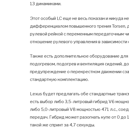
13 динамиками.
Этот особый LC еще не весь показан и никуда не 
дифференциалом повышенного трения Torsen, 
рулевой рейкой с переменным передаточным чи
отношение рулевого управления в зависимости 
Также есть дополнительное оборудование для у
подогревом, подогрев и вентиляция сидений, до
предупреждение о перекрестном движении сза
стандартную комплектацию.
Lexus будет предлагать обе стандартные трансми
есть выбор либо 3,5-литровый гибрид V6 мощно
либо 5,0-литровый V8 мощностью 471 л.с., сое
передач. Гибрид может разогнать купе от 0 до 1
такой же спринт за 4,7 секунды.