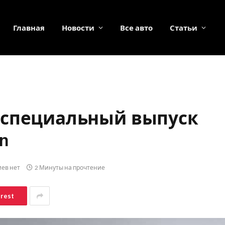
Главная
Новости
Все авто
Статьи
 специальный выпуск
on
ев нет
2 Минуты на прочтение
erest