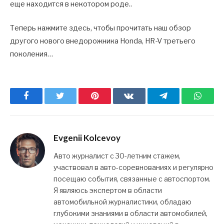
еще находится в некотором роде..
Теперь нажмите здесь, чтобы прочитать наш обзор
другого нового внедорожника Honda, HR-V третьего
поколения…
Facebook
Twitter
Pinterest
ВКонтакте
Telegram
What
Evgenii Kolcevoy
Авто журналист с 30-летним стажем,
участвовал в авто-соревнованиях и регулярно
посещаю события, связанные с автоспортом.
Я являюсь экспертом в области
автомобильной журналистики, обладаю
глубокими знаниями в области автомобилей,