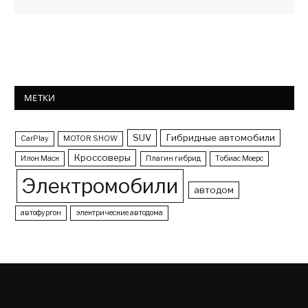
МЕТКИ
SUV
Гибридные автомобили
CarPlay
MOTOR SHOW
Кроссоверы
Илон Маск
Плагин гибрид
Тобиас Моерс
Электромобили
автодом
автофургон
электрические автодома