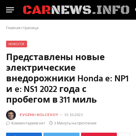
Главная страница
НОВОСТИ
Представлены новые
электрические
внедорожники Honda e: NP1
и e: NS1 2022 года с
пробегом в 311 миль
EVGENII KOLCEVOY
15.10.2021
Комментариев нет
3 Минуты на прочтение