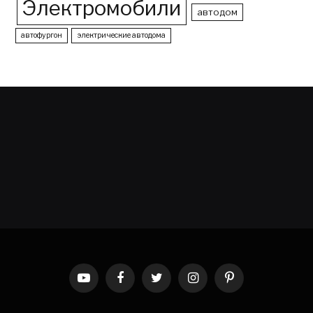
Электромобили
автодом
автофургон
электрические автодома
YouTube
Facebook
Twitter
Instagram
Pinterest