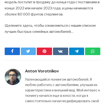
модель поступит в продажу до конца года с поставками в
конце 2022 или начале 2023 года, а цены начинаются
сболее 80 000 фунтов стерлингов.
Щелкните здесь, чтобы ознакомиться с нашим списком
лучших быстрых семейных автомобилей…
Facebook
Twitter
Pinterest
ВКонтакте
Telegram
What
Anton Vorotnikov
Увлекающийся тюнингом автомобилей. Я
люблю работать с автомобилями, улучшая их
характеристики и внешний вид. Мой интерес к
тюнингу начался еще в юности, когда я
самостоятельно начал модифицировать свой