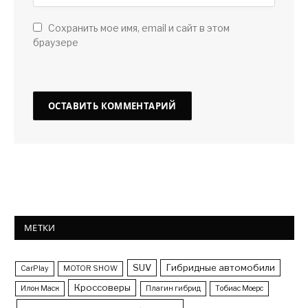
Сохранить мое имя, email и сайт в этом
браузере
МЕТКИ
SUV
Гибридные автомобили
CarPlay
MOTOR SHOW
Кроссоверы
Илон Маск
Плагин гибрид
Тобиас Моерс