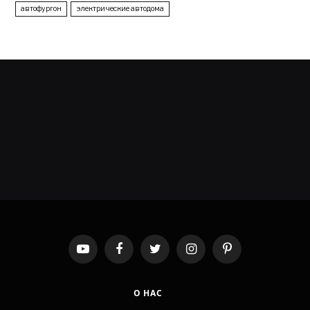
автофургон
электрические автодома
YouTube
Facebook
Twitter
Instagram
Pinterest
О НАС