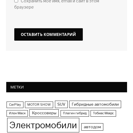
Сохранить мое имя, email и сайт в этом
браузере
МЕТКИ
SUV
Гибридные автомобили
CarPlay
MOTOR SHOW
Кроссоверы
Илон Маск
Плагин гибрид
Тобиас Моерс
Электромобили
автодом