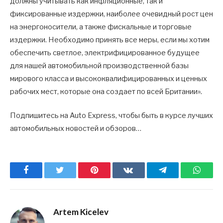
должны учитывать как инфляционные, так и
фиксированные издержки, наиболее очевидный рост цен
на энергоносители, а также фискальные и торговые
издержки. Необходимо принять все меры, если мы хотим
обеспечить светлое, электрифицированное будущее
для нашей автомобильной производственной базы
мирового класса и высококвалифицированных и ценных
рабочих мест, которые она создает по всей Британии».
Подпишитесь на Auto Express, чтобы быть в курсе лучших
автомобильных новостей и обзоров…
Facebook
Twitter
Pinterest
ВКонтакте
Telegram
What
Artem Kicelev