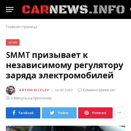
Главная страница
NEWS
SMMT призывает к
независимому регулятору
заряда электромобилей
ARTEM KICELEV
16.02.2022
Комментариев нет
2 Минуты на прочтение
Facebook
Twitter
Pinterest