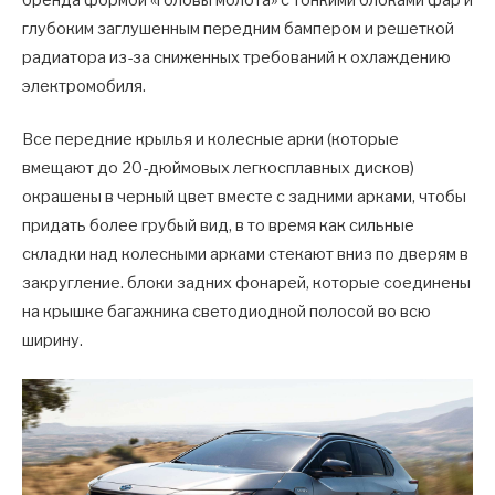
бренда формой «головы молота» с тонкими блоками фар и
глубоким заглушенным передним бампером и решеткой
радиатора из-за сниженных требований к охлаждению
электромобиля.
Все передние крылья и колесные арки (которые
вмещают до 20-дюймовых легкосплавных дисков)
окрашены в черный цвет вместе с задними арками, чтобы
придать более грубый вид, в то время как сильные
складки над колесными арками стекают вниз по дверям в
закругление. блоки задних фонарей, которые соединены
на крышке багажника светодиодной полосой во всю
ширину.