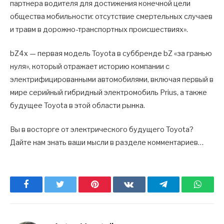
партнера водителя для достижения конечной цели
общества мобильности: отсутствие смертельных случаев
и травм в дорожно-транспортных происшествиях».
bZ4x — первая модель Toyota в суббренде bZ «за гранью
нуля», который отражает историю компании с
электрифицированными автомобилями, включая первый в
мире серийный гибридный электромобиль Prius, а также
будущее Toyota в этой области рынка.
Вы в восторге от электрического будущего Toyota?
Дайте нам знать ваши мысли в разделе комментариев…
Facebook
Twitter
Pinterest
ВКонтакте
Telegram
What