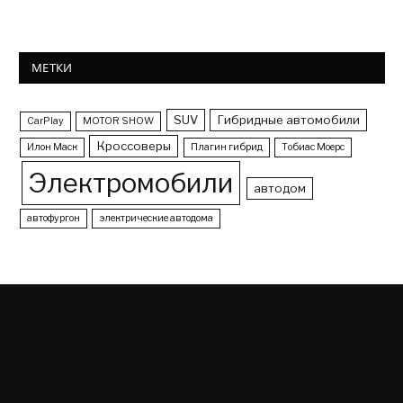
МЕТКИ
SUV
Гибридные автомобили
CarPlay
MOTOR SHOW
Кроссоверы
Илон Маск
Плагин гибрид
Тобиас Моерс
Электромобили
автодом
автофургон
электрические автодома