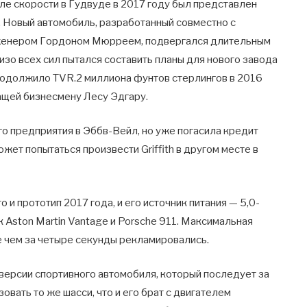
але скорости в Гудвуде в 2017 году был представлен
th. Новый автомобиль, разработанный совместно с
женером Гордоном Мюрреем, подвергался длительным
изо всех сил пытался составить планы для нового завода
 одолжило TVR.2 миллиона фунтов стерлингов в 2016
ащей бизнесмену Лесу Эдгару.
о предприятия в Эббв-Вейл, но уже погасила кредит
жет попытаться произвести Griffith в другом месте в
то и прототип 2017 года, и его источник питания — 5,0-
 Aston Martin Vantage и Porsche 911. Максимальная
ее чем за четыре секунды рекламировались.
версии спортивного автомобиля, который последует за
овать то же шасси, что и его брат с двигателем