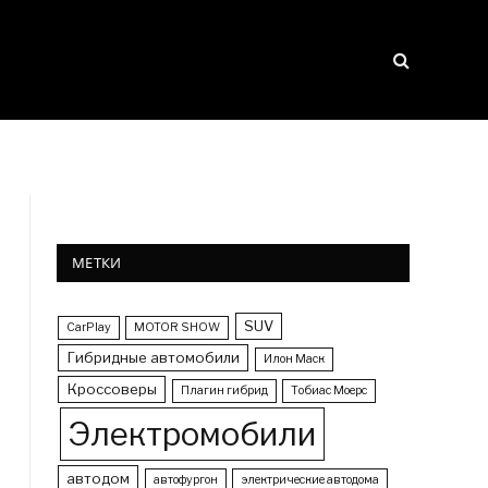
МЕТКИ
SUV
CarPlay
MOTOR SHOW
Гибридные автомобили
Илон Маск
Кроссоверы
Плагин гибрид
Тобиас Моерс
Электромобили
автодом
автофургон
электрические автодома