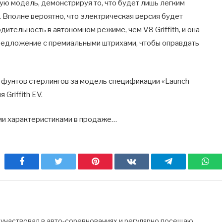
ую модель, демонстрируя то, что будет лишь легким
Вполне вероятно, что электрическая версия будет
тельность в автономном режиме, чем V8 Griffith, и она
редложение с премиальными штрихами, чтобы оправдать
00 фунтов стерлингов за модель спецификации «Launch
 Griffith EV.
ими характеристиками в продаже…
Facebook
Twitter
Pinterest
ВКонтакте
Telegram
Wh
 участвовал в авто-соревнованиях и регулярно посещаю