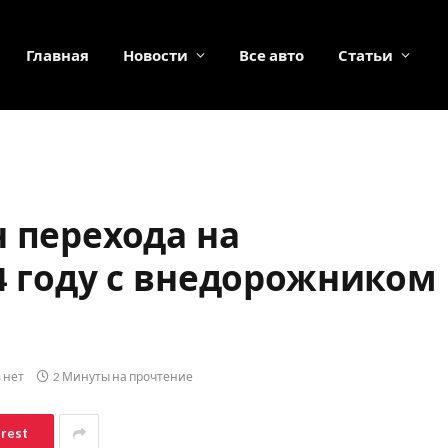
Главная
Новости
Все авто
Статьи
н перехода на
24 году с внедорожником
 нет
2 Минуты на прочтение
erest