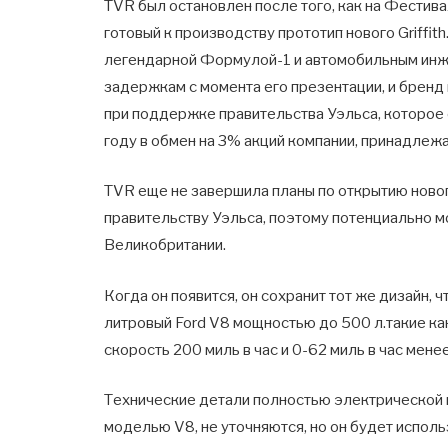
TVR был остановлен после того, как на Фестив
готовый к производству прототип нового Griffi
легендарной Формулой-1 и автомобильным ин
задержкам с момента его презентации, и бренд 
при поддержке правительства Уэльса, которое
году в обмен на 3% акций компании, принадлеж
TVR еще не завершила планы по открытию новог
правительству Уэльса, поэтому потенциально мо
Великобритании.
Когда он появится, он сохранит тот же дизайн, ч
литровый Ford V8 мощностью до 500 л.такие как
скорость 200 миль в час и 0-62 миль в час мен
Технические детали полностью электрической 
моделью V8, не уточняются, но он будет использ