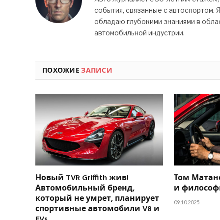
события, связанные с автоспортом. 
обладаю глубокими знаниями в облас
автомобильной индустрии.
ПОХОЖИЕ
ЗАПИСИ
Новый TVR Griffith жив!
Том Матан
Автомобильный бренд,
и философ
который не умрет, планирует
09.10.2025
спортивные автомобили V8 и
EVs