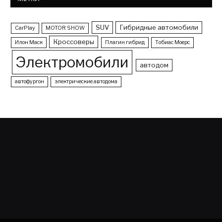
SUV
Гибридные автомобили
CarPlay
MOTOR SHOW
Кроссоверы
Илон Маск
Плагин гибрид
Тобиас Моерс
Электромобили
автодом
автофургон
электрические автодома