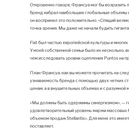
Откровенно говоря, Франсуа мог бы возразить п
бренд набрал наибольшие глобальные объемы сре
он воспринял это положительно. «Спящий велик
точка зрения. Мы даже не начали будить гиганта 
Fiat был частью европейской культуры и многи
У моей собственной семьи было их несколько, в
чем исследовать уровни сцепления Puntos на п
План Франсуа, как вы можете прочитать на след
узнаваемость бренда с помощью двух четких с
ценам, а в внушительных объемах и с разумной
«Мы должны быть одержимы синергизмом», — гов
удовлетворительный уровень маржи массовых 
объемом продаж Stellantis». Для меня это имеет
поставляет.