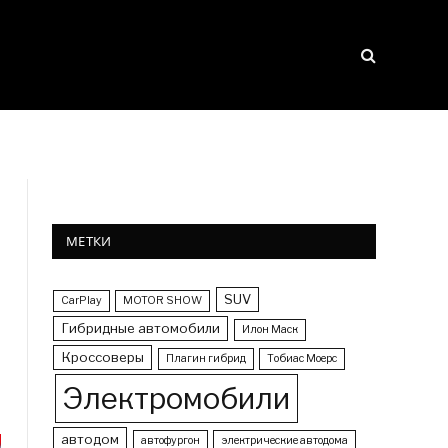
МЕТКИ
SUV
CarPlay
MOTOR SHOW
Гибридные автомобили
Илон Маск
Кроссоверы
Плагин гибрид
Тобиас Моерс
Электромобили
автодом
автофургон
электрические автодома