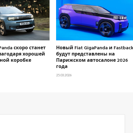
 Panda скоро станет
Новый Fiat GigaPanda и Fastbac
лагодаря хорошей
будут представлены на
чной коробке
Парижском автосалоне 2026
года
25.03.2026