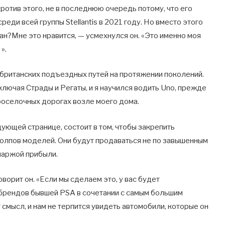
ротив этого, не в последнюю очередь потому, что его
ди всей группы Stellantis в 2021 году. Но вместо этого
ан?Мне это нравится, — усмехнулся он. «Это именно моя
».
х британских подъездных путей на протяжении поколений.
ключая Страды и Регаты, и я научился водить Uno, прежде
роселочных дорогах возле моего дома.
ующей странице, состоит в том, чтобы закрепить
толпов моделей. Они будут продаваться не по завышенным
 маржой прибыли.
орит он. «Если мы сделаем это, у вас будет
брендов бывшей PSA в сочетании с самым большим
 смысл, и нам не терпится увидеть автомобили, которые он