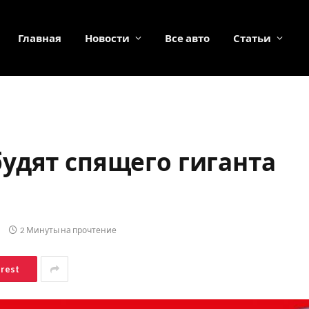
Главная
Новости
Все авто
Статьи
азбудят спящего гиганта
2 Минуты на прочтение
erest