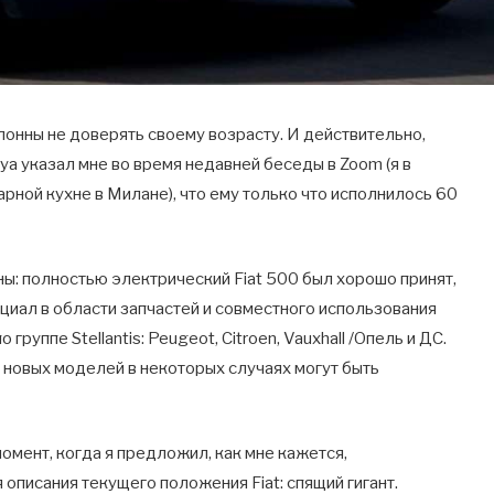
лонны не доверять своему возрасту. И действительно,
а указал мне во время недавней беседы в Zoom (я в
рной кухне в Милане), что ему только что исполнилось 60
ины: полностью электрический Fiat 500 был хорошо принят,
циал в области запчастей и совместного использования
уппе Stellantis: Peugeot, Citroen, Vauxhall /Опель и ДС.
у новых моделей в некоторых случаях могут быть
омент, когда я предложил, как мне кажется,
писания текущего положения Fiat: спящий гигант.