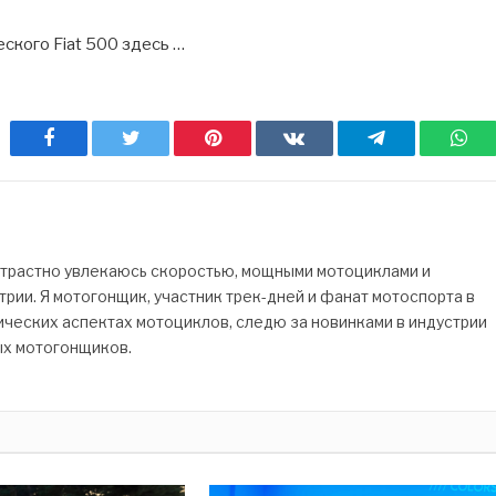
ского Fiat 500 здесь …
Facebook
Twitter
Pinterest
ВКонтакте
Telegram
Wh
страстно увлекаюсь скоростью, мощными мотоциклами и
рии. Я мотогонщик, участник трек-дней и фанат мотоспорта в
ических аспектах мотоциклов, следю за новинками в индустрии
ых мотогонщиков.