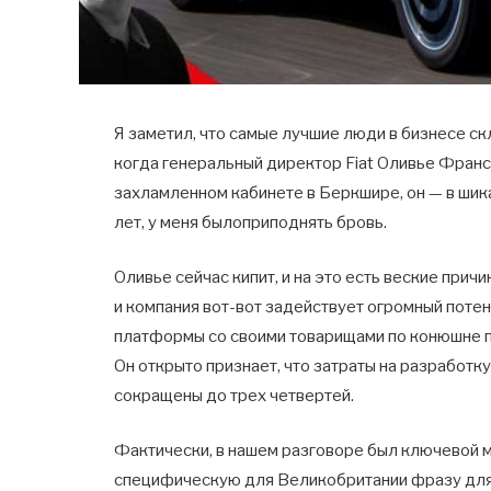
Я заметил, что самые лучшие люди в бизнесе ск
когда генеральный директор Fiat Оливье Франсу
захламленном кабинете в Беркшире, он — в шика
лет, у меня былоприподнять бровь.
Оливье сейчас кипит, и на это есть веские прич
и компания вот-вот задействует огромный потен
платформы со своими товарищами по конюшне по гр
Он открыто признает, что затраты на разработк
сокращены до трех четвертей.
Фактически, в нашем разговоре был ключевой м
специфическую для Великобритании фразу для о