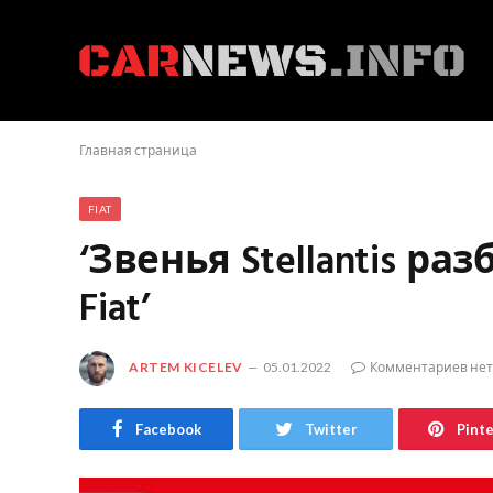
Главная страница
FIAT
‘Звенья Stellantis р
Fiat’
ARTEM KICELEV
05.01.2022
Комментариев нет
Facebook
Twitter
Pint