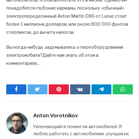
автолюбитель, чтобы воплотить это в жизнь. Однако им
понадобятся глубокие карманы, поскольку «обычный»
электропеределанный Aston Martin DB6 от Lunaz стоит
более 1 миллиона долларов, или около 800 000 фунтов
стерлингов, до вычета налогов.
Вы когда-нибудь задумывались о переоборудовании
электромобиля?Дайте нам знать об этом в
комментариях…
Facebook
Twitter
Pinterest
ВКонтакте
Telegram
What
Anton Vorotnikov
Увлекающийся тюнингом автомобилей. Я
люблю работать с автомобилями, улучшая их