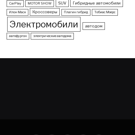
SUV
Гибридные автомобили
CarPlay
MOTOR SHOW
Кроссоверы
Илон Маск
Плагин гибрид
Тобиас Моерс
Электромобили
автодом
автофургон
электрические автодома