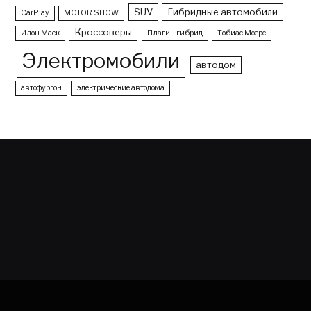
SUV
Гибридные автомобили
CarPlay
MOTOR SHOW
Кроссоверы
Илон Маск
Плагин гибрид
Тобиас Моерс
Электромобили
автодом
автофургон
электрические автодома