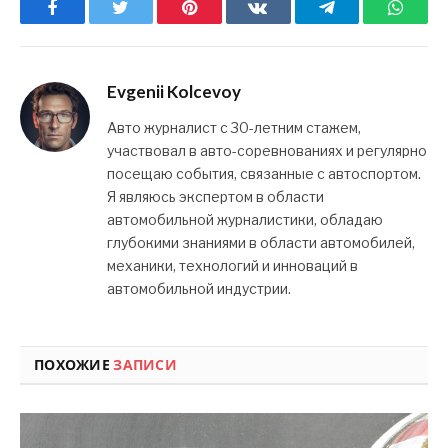
Facebook
Twitter
Pinterest
ВКонтакте
Telegram
What
Evgenii Kolcevoy
Авто журналист с 30-летним стажем,
участвовал в авто-соревнованиях и регулярно
посещаю события, связанные с автоспортом.
Я являюсь экспертом в области
автомобильной журналистики, обладаю
глубокими знаниями в области автомобилей,
механики, технологий и инноваций в
автомобильной индустрии.
ПОХОЖИЕ
ЗАПИСИ