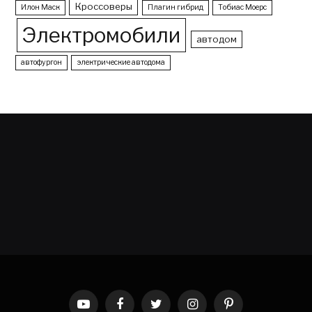
Кроссоверы
Илон Маск
Плагин гибрид
Тобиас Моерс
Электромобили
автодом
автофургон
электрические автодома
YouTube
Facebook
Twitter
Instagram
Pinterest