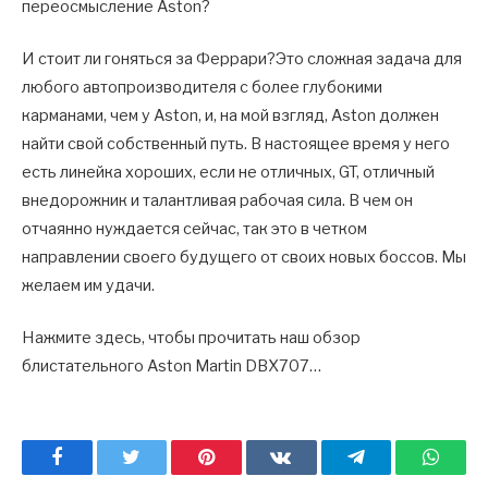
переосмысление Aston?
И стоит ли гоняться за Феррари?Это сложная задача для
любого автопроизводителя с более глубокими
карманами, чем у Aston, и, на мой взгляд, Aston должен
найти свой собственный путь. В настоящее время у него
есть линейка хороших, если не отличных, GT, отличный
внедорожник и талантливая рабочая сила. В чем он
отчаянно нуждается сейчас, так это в четком
направлении своего будущего от своих новых боссов. Мы
желаем им удачи.
Нажмите здесь, чтобы прочитать наш обзор
блистательного Aston Martin DBX707…
Facebook
Twitter
Pinterest
ВКонтакте
Telegram
What