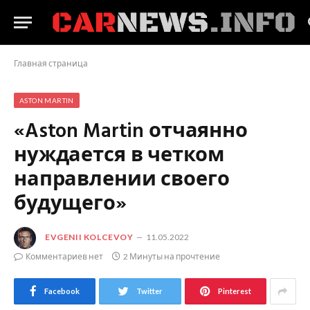
Главная страница
ASTON MARTIN
«Aston Martin отчаянно
нуждается в четком
направлении своего
будущего»
EVGENII KOLCEVOY
11.05.2022
Комментариев нет
2 Минуты на прочтение
Facebook
Twitter
Pinterest