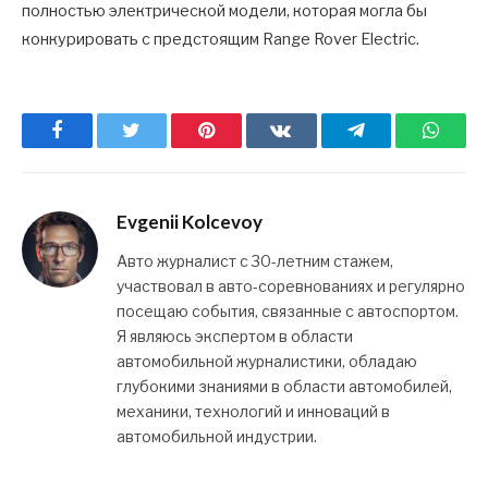
полностью электрической модели, которая могла бы
конкурировать с предстоящим Range Rover Electric.
Facebook
Twitter
Pinterest
ВКонтакте
Telegram
What
Evgenii Kolcevoy
Авто журналист с 30-летним стажем,
участвовал в авто-соревнованиях и регулярно
посещаю события, связанные с автоспортом.
Я являюсь экспертом в области
автомобильной журналистики, обладаю
глубокими знаниями в области автомобилей,
механики, технологий и инноваций в
автомобильной индустрии.