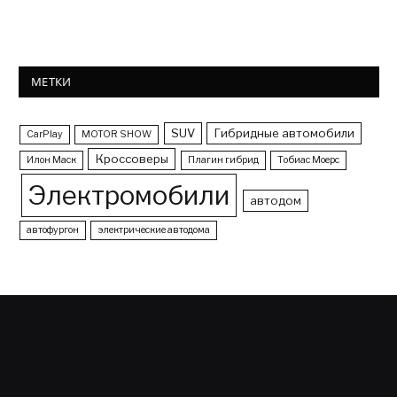
МЕТКИ
SUV
Гибридные автомобили
CarPlay
MOTOR SHOW
Кроссоверы
Илон Маск
Плагин гибрид
Тобиас Моерс
Электромобили
автодом
автофургон
электрические автодома