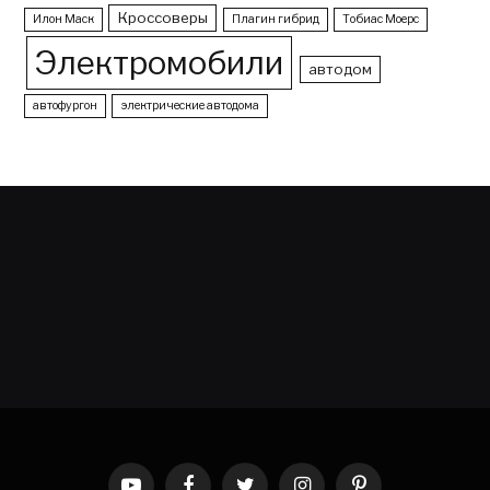
Кроссоверы
Илон Маск
Плагин гибрид
Тобиас Моерс
Электромобили
автодом
автофургон
электрические автодома