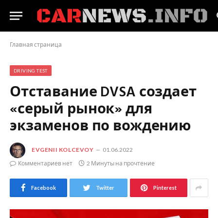
Главная страница
DRIVING TEST
Отставание DVSA создает
«серый рынок» для
экзаменов по вождению
EVGENII KOLCEVOY
01.06.2022
Комментариев нет
2 Минуты на прочтение
Facebook
Twitter
Pinterest