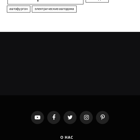
автофургон
электрические автодома
YouTube
Facebook
Twitter
Instagram
Pinterest
О НАС