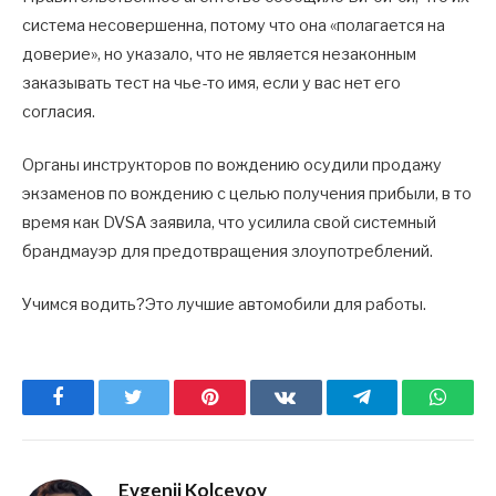
система несовершенна, потому что она «полагается на
доверие», но указало, что не является незаконным
заказывать тест на чье-то имя, если у вас нет его
согласия.
Органы инструкторов по вождению осудили продажу
экзаменов по вождению с целью получения прибыли, в то
время как DVSA заявила, что усилила свой системный
брандмауэр для предотвращения злоупотреблений.
Учимся водить?Это лучшие автомобили для работы.
Facebook
Twitter
Pinterest
ВКонтакте
Telegram
What
Evgenii Kolcevoy