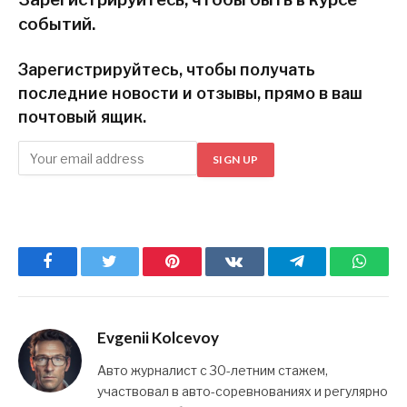
событий.
Зарегистрируйтесь, чтобы получать
последние новости и отзывы, прямо в ваш
почтовый ящик.
SIGN UP
Facebook
Twitter
Pinterest
ВКонтакте
Telegram
What
Evgenii Kolcevoy
Авто журналист с 30-летним стажем,
участвовал в авто-соревнованиях и регулярно