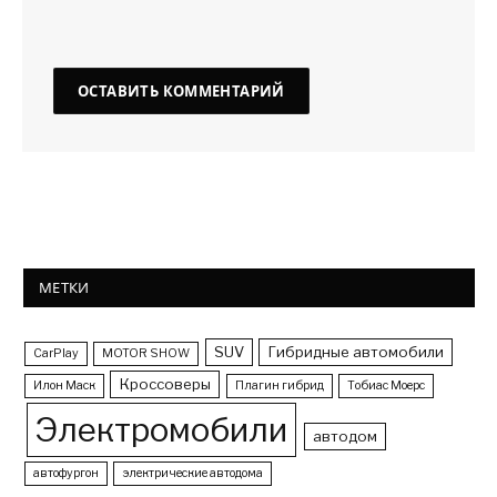
МЕТКИ
SUV
Гибридные автомобили
CarPlay
MOTOR SHOW
Кроссоверы
Илон Маск
Плагин гибрид
Тобиас Моерс
Электромобили
автодом
автофургон
электрические автодома