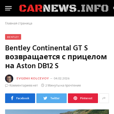
Главная страница
BENTLEY
Bentley Continental GT S
возвращается с прицелом
на Aston DB12 S
EVGENII KOLCEVOY
04.02.2026
Комментариев нет
2 Минуты на прочтение
Facebook
Twitter
Pinterest