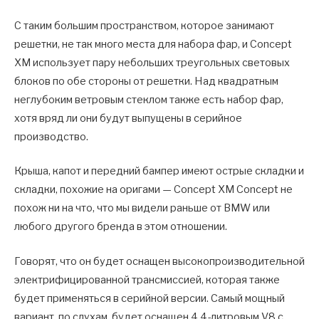
С таким большим пространством, которое занимают
решетки, не так много места для набора фар, и Concept
XM использует пару небольших треугольных световых
блоков по обе стороны от решетки. Над квадратным
неглубоким ветровым стеклом также есть набор фар,
хотя вряд ли они будут выпущены в серийное
производство.
Крыша, капот и передний бампер имеют острые складки и
складки, похожие на оригами — Concept XM Concept не
похож ни на что, что мы видели раньше от BMW или
любого другого бренда в этом отношении.
Говорят, что он будет оснащен высокопроизводительной
электрифицированной трансмиссией, которая также
будет применяться в серийной версии. Самый мощный
вариант, по слухам, будет оснащен 4,4-литровым V8 с