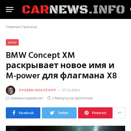
Главная страница
BMW
BMW Concept XM
раскрывает новое имя и
M-power для флагмана X8
EVGENII KOLCEVOY
17.11.2021
Комментариев нет
2 Минуты на прочтение
Facebook
Twitter
Pinterest