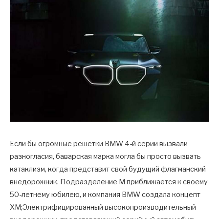
Если бы огромные решетки BMW 4-й серии вызвали
разногласия, баварская марка могла бы просто вызвать
катаклизм, когда представит свой будущий флагманский
внедорожник. Подразделение M приближается к своему
50-летнему юбилею, и компания BMW создала концепт
XM;Электрифицированный высокопроизводительный