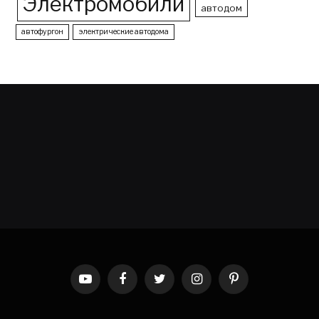
Электромобили
автодом
автофургон
электрические автодома
YouTube
Facebook
Twitter
Instagram
Pinterest