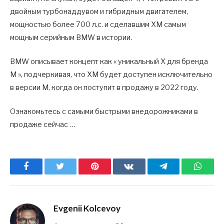
двойным турбонаддувом и гибридным двигателем,
мощностью более 700 л.с. и сделавшим XM самым
мощным серийным BMW в истории.
BMW описывает концепт как « уникальный X для бренда
M », подчеркивая, что XM будет доступен исключительно
в версии M, когда он поступит в продажу в 2022 году.
Ознакомьтесь с самыми быстрыми внедорожниками в
продаже сейчас …
Facebook
Twitter
Pinterest
ВКонтакте
Telegram
What
Evgenii Kolcevoy