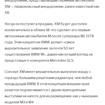
внедорожник, представляющий серийный автомобиль
XM — первоклассный внедорожник, ранее известный как
X8.
Когда он поступит в продажу, XM будет доступен
исключительно в облике M, что сделает его первым
автономным автомобилем M после суперкара M1 1978
года. Этим концептом BMW делает «самое
выразительное заявление за почти 50 лет
существования BMW M»., давая нам лучший взгляд на
предстоящего конкурента Mercedes GLS.
Concept XM имеет внушительную выпуклую морду с
гораздо большими решетками радиатора, чем любой
предыдущий BMW. В этой концепции внешние края
решеток подсвечиваются с двумя приподнятыми
выступами на капоте для их размещения, как у нынешних
моделей M3 и M4.