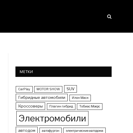
МЕТКИ
SUV
CarPlay
MOTOR SHOW
Гибридные автомобили
Илон Маск
Кроссоверы
Плагин гибрид
Тобиас Моерс
Электромобили
автодом
автофургон
электрические автодома