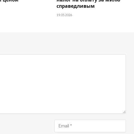
 ценой
налог на оплату за милю
справедливым
19.05.2026