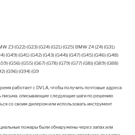
W Z3 (G22) (G23) (G24) (G21) (G25) BMW Z4 (Z4) (G31)
34) (G49) (G41) (G42) (G43) (G44)) (G47) (G45) (G46) (G48)
G59) (G56) (G55) (G67) (G78) (G79) (G77) (G8)) (G89) (G88)
92) (G96) (G94) (G9
ремя работает с DVLA, чтобы получить почтовые адреса
ать письма, описывающие следующие шаги по решению
ься со своим дилером или использовать инструмент
циальные пожары были обнаружены через запах или