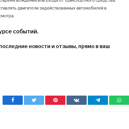
о время вождения или ухода от транспортного средства.
ставлять двигатели задействованных автомобилей в
смотра.
урсе событий.
последние новости и отзывы, прямо в ваш
Facebook
Twitter
Pinterest
ВКонтакте
Telegram
Wh