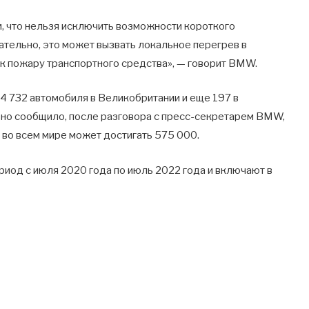
м, что нельзя исключить возможности короткого
тельно, это может вызвать локальное перегрев в
 к пожару транспортного средства», — говорит BMW.
4 732 автомобиля в Великобритании и еще 197 в
вно сообщило, после разговора с пресс-секретарем BMW,
 во всем мире может достигать 575 000.
иод с июля 2020 года по июль 2022 года и включают в