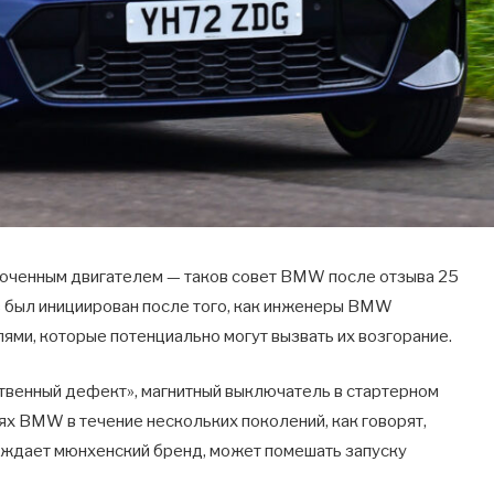
люченным двигателем — таков совет BMW после отзыва 25
в был инициирован после того, как инженеры BMW
ми, которые потенциально могут вызвать их возгорание.
ственный дефект», магнитный выключатель в стартерном
ях BMW в течение нескольких поколений, как говорят,
еждает мюнхенский бренд, может помешать запуску