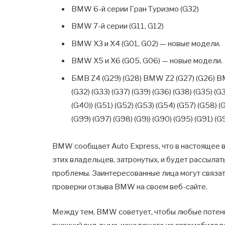
BMW 6-й серии Гран Туризмо (G32)
BMW 7-й серии (G11, G12)
BMW X3 и X4 (G01, G02) — новые модели.
BMW X5 и X6 (G05, G06) — новые модели.
БМВ Z4 (G29) (G28) BMW Z2 (G27) (G26) BM
(G32) (G33) (G37) (G39) (G36) (G38) (G35) (G
(G40)) (G51) (G52) (G53) (G54) (G57) (G58) (
(G99) (G97) (G98) (G9)) (G90) (G95) (G91) (G
BMW сообщает Auto Express, что в настоящее в
этих владельцев, затронутых, и будет рассыл
проблемы. Заинтересованные лица могут связат
проверки отзыва BMW на своем веб-сайте.
Между тем, BMW советует, чтобы любые потен