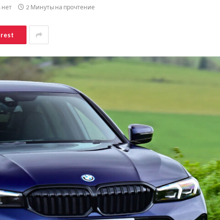
 нет
2 Минуты на прочтение
erest