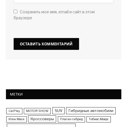
Сохранить мое имя, email и сайт в этом
браузере
МЕТКИ
SUV
Гибридные автомобили
CarPlay
MOTOR SHOW
Кроссоверы
Илон Маск
Плагин гибрид
Тобиас Моерс