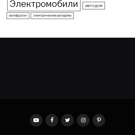
Электромобили
автодом
автофургон
электрические автодома
YouTube
Facebook
Twitter
Instagram
Pinterest