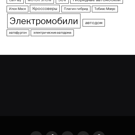
CarPlay
MOTOR SHOW
Кроссоверы
Илон Маск
Плагин гибрид
Тобиас Моерс
Электромобили
автодом
автофургон
электрические автодома