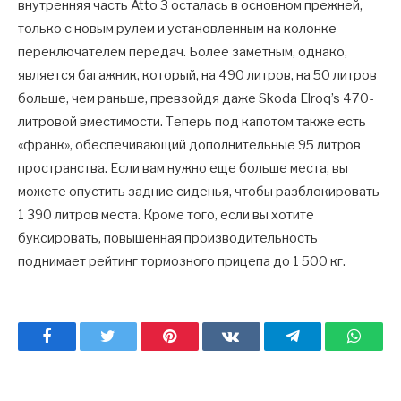
внутренняя часть Atto 3 осталась в основном прежней,
только с новым рулем и установленным на колонке
переключателем передач. Более заметным, однако,
является багажник, который, на 490 литров, на 50 литров
больше, чем раньше, превзойдя даже Skoda Elroq’s 470-
литровой вместимости. Теперь под капотом также есть
«франк», обеспечивающий дополнительные 95 литров
пространства. Если вам нужно еще больше места, вы
можете опустить задние сиденья, чтобы разблокировать
1 390 литров места. Кроме того, если вы хотите
буксировать, повышенная производительность
поднимает рейтинг тормозного прицепа до 1 500 кг.
Facebook
Twitter
Pinterest
ВКонтакте
Telegram
What