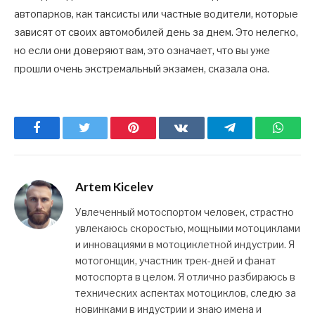
автопарков, как таксисты или частные водители, которые
зависят от своих автомобилей день за днем. Это нелегко,
но если они доверяют вам, это означает, что вы уже
прошли очень экстремальный экзамен, сказала она.
Facebook
Twitter
Pinterest
ВКонтакте
Telegram
What
Artem Kicelev
Увлеченный мотоспортом человек, страстно
увлекаюсь скоростью, мощными мотоциклами
и инновациями в мотоциклетной индустрии. Я
мотогонщик, участник трек-дней и фанат
мотоспорта в целом. Я отлично разбираюсь в
технических аспектах мотоциклов, следю за
новинками в индустрии и знаю имена и