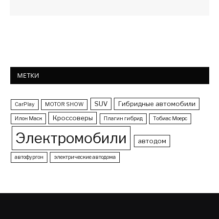
МЕТКИ
SUV
Гибридные автомобили
CarPlay
MOTOR SHOW
Кроссоверы
Илон Маск
Плагин гибрид
Тобиас Моерс
Электромобили
автодом
автофургон
электрические автодома