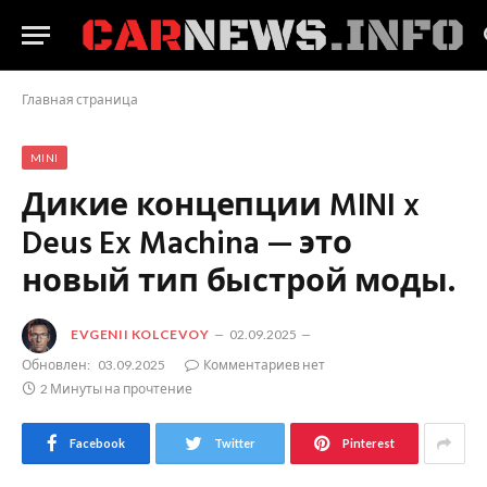
Главная страница
MINI
Дикие концепции MINI x
Deus Ex Machina — это
новый тип быстрой моды.
EVGENII KOLCEVOY
02.09.2025
Обновлен:
03.09.2025
Комментариев нет
2 Минуты на прочтение
Facebook
Twitter
Pinterest