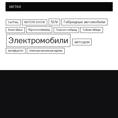
МЕТКИ
SUV
Гибридные автомобили
CarPlay
MOTOR SHOW
Кроссоверы
Илон Маск
Плагин гибрид
Тобиас Моерс
Электромобили
автодом
автофургон
электрические автодома