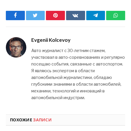
Facebook
Twitter
Pinterest
ВКонтакте
Telegram
What
Evgenii Kolcevoy
Авто журналист с 30-летним стажем,
участвовал в авто-соревнованиях и регулярно
посещаю события, связанные с автоспортом.
Я являюсь экспертом в области
автомобильной журналистики, обладаю
глубокими знаниями в области автомобилей,
механики, технологий и инноваций в
автомобильной индустрии.
ПОХОЖИЕ
ЗАПИСИ