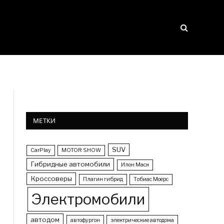
МЕТКИ
SUV
CarPlay
MOTOR SHOW
Гибридные автомобили
Илон Маск
Кроссоверы
Плагин гибрид
Тобиас Моерс
Электромобили
автодом
автофургон
электрические автодома