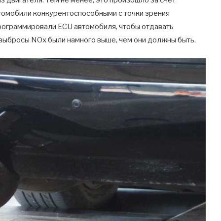
 двигателя. Тем не менее, это произошло за счет
втомобили конкурентоспособными с точки зрения
программировали ECU автомобиля, чтобы отдавать
о выбросы NOx были намного выше, чем они должны быть.