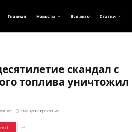
Главная
Новости
Все авто
Статьи
десятилетие скандал с
ого топлива уничтожил
ев нет
6 Минут на прочтение
erest