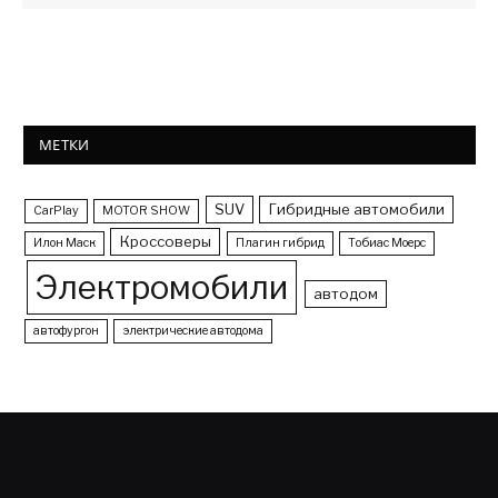
МЕТКИ
SUV
Гибридные автомобили
CarPlay
MOTOR SHOW
Кроссоверы
Илон Маск
Плагин гибрид
Тобиас Моерс
Электромобили
автодом
автофургон
электрические автодома