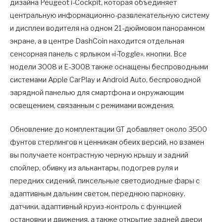
дизайна Peugeot i-Cockpit, которая объединяет
центральную информационно-развлекательную систему
и дисплеи водителя на одном 21-дюймовом панорамном
экране, а в центре DashCoin находится отдельная
сенсорная панель с ярлыком «i-Toggle». кнопки. Все
модели 3008 и E-3008 также оснащены беспроводными
системами Apple CarPlay и Android Auto, беспроводной
зарядной панелью для смартфона и окружающим
освещением, связанным с режимами вождения.
Обновление до комплектации GT добавляет около 3500
фунтов стерлингов к ценникам обеих версий, но взамен
вы получаете контрастную черную крышу и задний
спойлер, обивку из алькантары, подогрев руля и
передних сидений, пиксельные светодиодные фары с
адаптивным дальним светом, переднюю парковку.
датчики, адаптивный круиз-контроль с функцией
остановки и движения, а также открытие задней двери