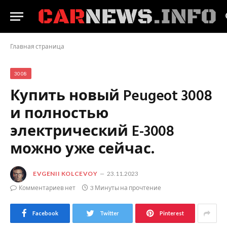
Главная страница
3008
Купить новый Peugeot 3008
и полностью
электрический E-3008
можно уже сейчас.
EVGENII KOLCEVOY
23.11.2023
Комментариев нет
3 Минуты на прочтение
Facebook
Twitter
Pinterest