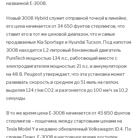
названной E-3008.
Новый 3008 Hybrid служит отправной точкой в ​​линейке,
его цена начинается от 34 650 фунтов стерлингов, что
ставит его в тот же ценовой диапазон, что и самые
продаваемые Kia Sportage и Hyundai Tucson. Под капотом
3008 находится 1,2-литровый бензиновый двигатель
PureTech мощностью 134 л.с., работающий вместе с
электродвигателем мощностью 21 л.с. и аккумулятором
на 48 В. Peugeot утверждает, что эта установка может
развивать скорость в среднем до 51 миль на галлон,
выделяя 124 г/км CO2, и разгоняется до 100 км/ч за 10,2
секунды.
В то же время цена E-3008 начинается от 45 850 фунтов
стерлингов – пощечина, между стартовыми ценами на
Tesla Model Y и недавно обновленный Volkswagen ID.4. По
словам Пежо, E-3008 в настоящее время доступен