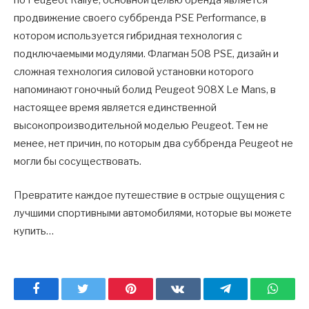
по Peugeot Rallye, основной целью бренда является
продвижение своего суббренда PSE Performance, в
котором используется гибридная технология с
подключаемыми модулями. Флагман 508 PSE, дизайн и
сложная технология силовой установки которого
напоминают гоночный болид Peugeot 908X Le Mans, в
настоящее время является единственной
высокопроизводительной моделью Peugeot. Тем не
менее, нет причин, по которым два суббренда Peugeot не
могли бы сосуществовать.
Превратите каждое путешествие в острые ощущения с
лучшими спортивными автомобилями, которые вы можете
купить…
Facebook
Twitter
Pinterest
ВКонтакте
Telegram
What