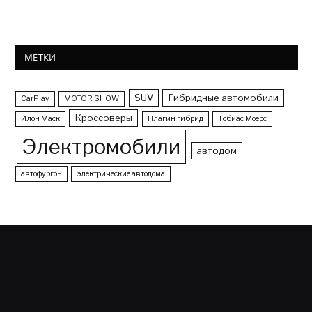
МЕТКИ
SUV
Гибридные автомобили
CarPlay
MOTOR SHOW
Кроссоверы
Илон Маск
Плагин гибрид
Тобиас Моерс
Электромобили
автодом
автофургон
электрические автодома