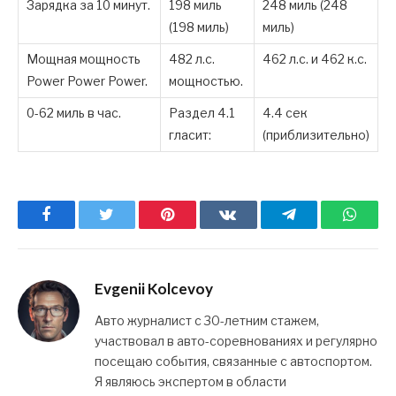
Зарядка за 10 минут.
198 миль
248 миль (248
(198 миль)
миль)
Мощная мощность
482 л.с.
462 л.с. и 462 к.с.
Power Power Power.
мощностью.
0-62 миль в час.
Раздел 4.1
4.4 сек
гласит:
(приблизительно)
Facebook
Twitter
Pinterest
ВКонтакте
Telegram
What
Evgenii Kolcevoy
Авто журналист с 30-летним стажем,
участвовал в авто-соревнованиях и регулярно
посещаю события, связанные с автоспортом.
Я являюсь экспертом в области