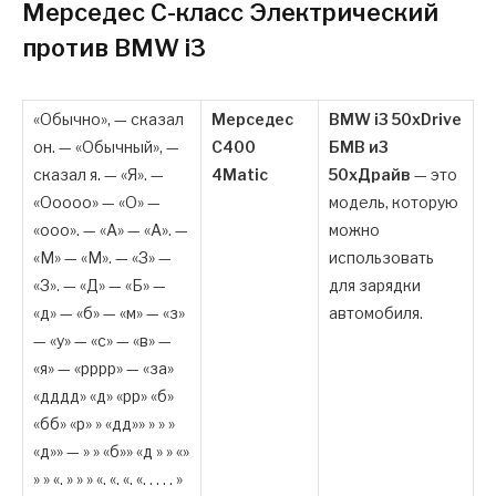
Мерседес C-класс Электрический
против BMW i3
«Обычно», — сказал
Мерседес
BMW i3 50xDrive
он. — «Обычный», —
С400
БМВ и3
сказал я. — «Я». —
4Matic
50xДрайв
— это
«Ооооо» — «О» —
модель, которую
«ооо». — «А» — «А». —
можно
«М» — «М». — «З» —
использовать
«З». — «Д» — «Б» —
для зарядки
«д» — «б» — «м» — «з»
автомобиля.
— «у» — «с» — «в» —
«я» — «рррр» — «за»
«дддд» «д» «рр» «б»
«бб» «р» » «дд»» » » »
«д»» — » » «б»» «д » » «»
» » «. » » » «. «. «. «. . . . . »