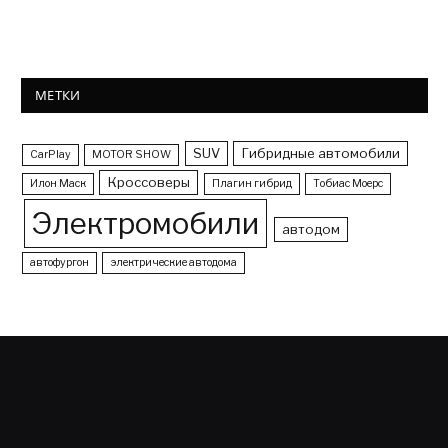
МЕТКИ
SUV
Гибридные автомобили
CarPlay
MOTOR SHOW
Кроссоверы
Илон Маск
Плагин гибрид
Тобиас Моерс
Электромобили
автодом
автофургон
электрические автодома