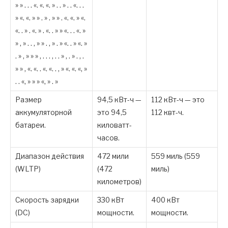
» » . . . «. «. «. » . . » . . «. . .
» «. «. » » . » . » » . «. «. » «.
«. . » . «. » . «. . » » «. . . «. »
» , » . . , » » . , » . » «. . » «. »
. » , » » » , . . . , . . » , . » . , .
» » , «. «. . «. «. . , » «. «. «, »
. . «, » » » «, » . »
Размер
94,5 кВт-ч —
112 кВт-ч — это
аккумуляторной
это 94,5
112 квт-ч.
батареи.
киловатт-
часов.
Диапазон действия
472 мили
559 миль (559
(WLTP)
(472
миль)
километров)
Скорость зарядки
330 кВт
400 кВт
(DC)
мощности.
мощности.