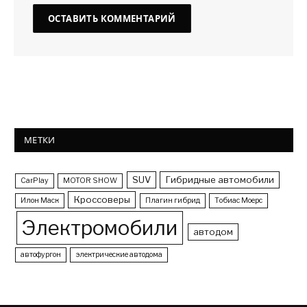
МЕТКИ
SUV
Гибридные автомобили
CarPlay
MOTOR SHOW
Кроссоверы
Илон Маск
Плагин гибрид
Тобиас Моерс
Электромобили
автодом
автофургон
электрические автодома