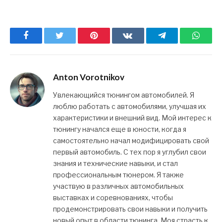
Facebook
Twitter
Pinterest
ВКонтакте
Telegram
What
Anton Vorotnikov
Увлекающийся тюнингом автомобилей. Я
люблю работать с автомобилями, улучшая их
характеристики и внешний вид. Мой интерес к
тюнингу начался еще в юности, когда я
самостоятельно начал модифицировать свой
первый автомобиль. С тех пор я углубил свои
знания и технические навыки, и стал
профессиональным тюнером. Я также
участвую в различных автомобильных
выставках и соревнованиях, чтобы
продемонстрировать свои навыки и получить
новый опыт в области тюнинга. Моя страсть к