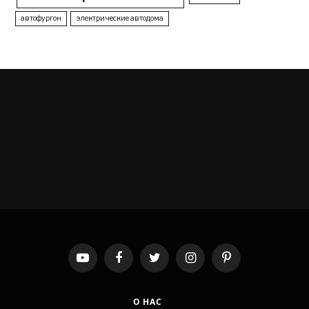
автофургон
электрические автодома
YouTube
Facebook
Twitter
Instagram
Pinterest
О НАС