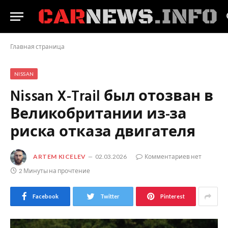
Главная страница
NISSAN
Nissan X-Trail был отозван в
Великобритании из-за
риска отказа двигателя
ARTEM KICELEV
02.03.2026
Комментариев нет
2 Минуты на прочтение
Facebook
Twitter
Pinterest