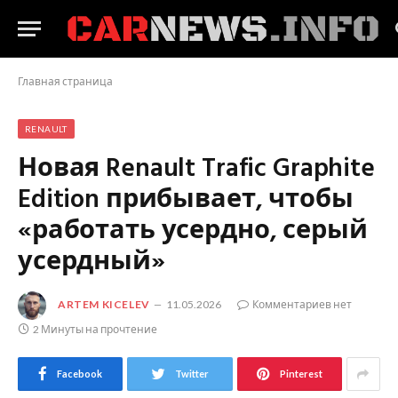
Главная страница
RENAULT
Новая Renault Trafic Graphite
Edition прибывает, чтобы
«работать усердно, серый
усердный»
ARTEM KICELEV
11.05.2026
Комментариев нет
2 Минуты на прочтение
Facebook
Twitter
Pinterest