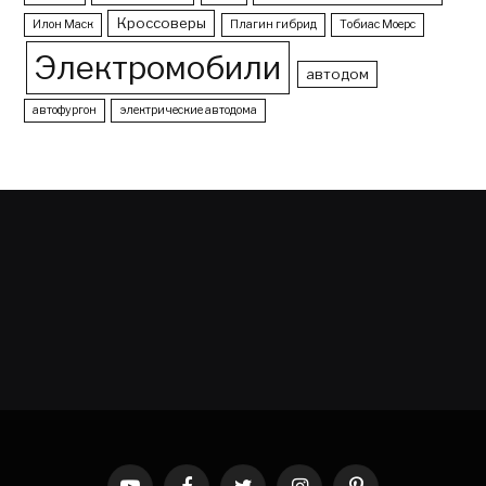
Кроссоверы
Илон Маск
Плагин гибрид
Тобиас Моерс
Электромобили
автодом
автофургон
электрические автодома