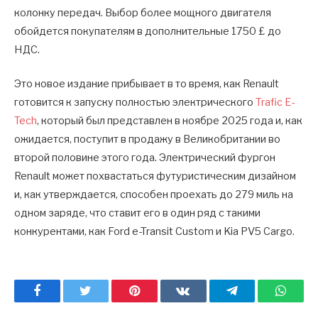
колонку передач. Выбор более мощного двигателя
обойдется покупателям в дополнительные 1750 £ до
НДС.
Это новое издание прибывает в то время, как Renault
готовится к запуску полностью электрического
Trafic E-
Tech
, который был представлен в ноябре 2025 года и, как
ожидается, поступит в продажу в Великобритании во
второй половине этого года. Электрический фургон
Renault может похвастаться футуристическим дизайном
и, как утверждается, способен проехать до 279 миль на
одном заряде, что ставит его в один ряд с такими
конкурентами, как Ford e-Transit Custom и Kia PV5 Cargo.
Facebook
Twitter
Pinterest
ВКонтакте
Telegram
What