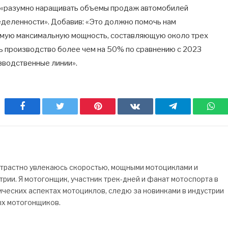
и «разумно наращивать объемы продаж автомобилей
деленности». Добавив: «Это должно помочь нам
емую максимальную мощность, составляющую около трех
ь производство более чем на 50% по сравнению с 2023
зводственные линии».
Facebook
Twitter
Pinterest
ВКонтакте
Telegram
Wh
страстно увлекаюсь скоростью, мощными мотоциклами и
рии. Я мотогонщик, участник трек-дней и фанат мотоспорта в
ических аспектах мотоциклов, следю за новинками в индустрии
ых мотогонщиков.