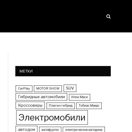
МЕТКИ
SUV
CarPlay
MOTOR SHOW
Гибридные автомобили
Илон Маск
Кроссоверы
Плагин гибрид
Тобиас Моерс
Электромобили
автодом
автофургон
электрические автодома