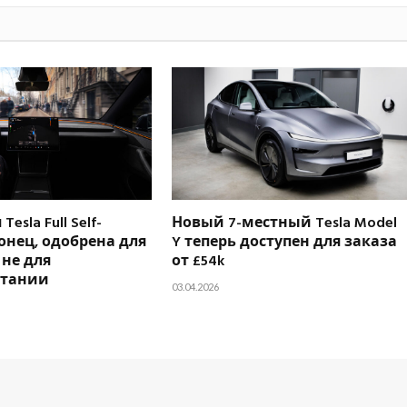
esla Full Self-
Новый 7-местный Tesla Model
конец, одобрена для
Y теперь доступен для заказа
 не для
от £54k
итании
03.04.2026