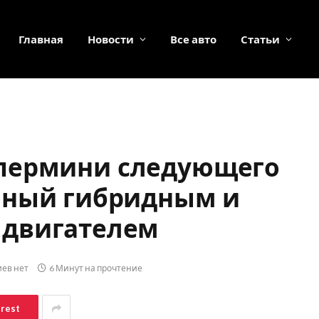
Главная
Новости
Все авто
Статьи
 супермини следующего
нный гибридным и
 двигателем
ев нет
6 Минут на прочтение
erest