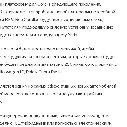
ю» платформу для Corolla следующего поколения,
. Это приведет к разработке новой платформы, способной
и BEV. Все Corollas будут иметь одинаковый стиль,
покупателям подходящую силовую установку независимо
будет относиться и к следующему Yaris.
, которая будет достаточно изменчивой, чтобы
 ее будущим силовым агрегатам, которые должны будут
ен будет предлагать диапазон в 250 миль, сопоставимый с
kswagen ID, Polo и Cupra Raval.
 является одним из самых эффективных новых автомобилей
й мере соответствовать, если не улучшить рейтинг
.
ми супермини-конкурентами, такими как Volkswagen и
одели с ICE/гибридными или полностью электрическими