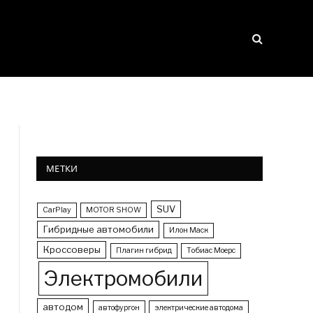
МЕТКИ
SUV
CarPlay
MOTOR SHOW
Гибридные автомобили
Илон Маск
Кроссоверы
Плагин гибрид
Тобиас Моерс
Электромобили
автодом
автофургон
электрические автодома