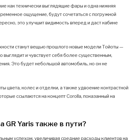
акие как технически выглядящие фары и одна нижняя
овременное ощущение, будут сочетаться с погружной
тересно, это улучшит видимость вперед и даст кабине
хности станут вещью прошлого новые модели Тойоты —
что выглядит и чувствует себя более существенным,
ния. Это будет небольшой автомобиль, но он не
ы цвета, колес и отделки, а также удвоение контрастной
торые ссылаются на концепт Corolla, показанный на
a GR Yaris также в пути?
льным успехом, увеличивая средние расходы клиентов на