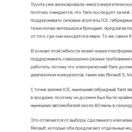
Toyota уже анонсировала «многоэнергетическу
поэтому ожидается, что Yaris последует за ней
поддерживать силовые агрегаты ICE, гибридные 
технологию интерьера и брендинг, предлагая 
от того, где они находятся в мире. То же самое 
В основе этой гибкости лежит новая платформа
поддерживать совершенно разные требования к
работать, потому что электрический Yaris долж
диапазоном конкурентов, таких как Renault 5, Vol
С точки зрения ICE, нынешний гибридный Yaris
в продаже, поэтому он должен был бы по крайне
нынешних автомобилей около 80 миль в секунду
Это отличается от выбора, сделанного ключевы
Renault, которые оба предлагают отдельные м