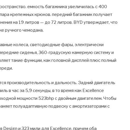
ространство. емкость багажника увеличилась с 400
я пара крепежных крюков. передний багажник получает
нения на 19 литров — до 72 литров. BYD утверждает, что
же ручного чемодана.
авные колеса, светодиодные фары, электрически
передние сиденья, 360-градусную камерную систему и
ляет такие функции, как головной дисплей плюс полный
ереди.
ся производительность и дальность. Задний двигатель
ль в час за 5,9 секунды, в то время как Excellence
выходной мощности 523bhp с двойным двигателем. Чтобы
храняет полуадаптивную подвеску с амортизаторами с
Design и 323 мили для Excellence, причем оба