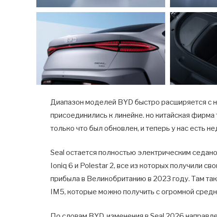
Диапазон моделей BYD быстро расширяется с нов
присоединились к линейке. но китайская фирма 
только что был обновлен, и теперь у нас есть н
Seal остается полностью электрическим седаном
Ioniq 6 и Polestar 2, все из которых получили 
прибыла в Великобританию в 2023 году. Там та
IM5, которые можно получить с огромной средн
По словам BYD, изменения в Seal 2026 направл