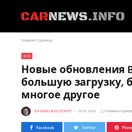
Главная страница
BYD
Новые обновления BY
большую загрузку, 
многое другое
EVGENII KOLCEVOY
19.02.2026
Комментариев
Facebook
Twitter
Pint