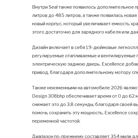
Внутри Seal также появилось дополнительное п
литров до 485 литров, а также появилась нова
новый корпус, который увеличивает емкость хра
этого достаточно для зарядного кабеля или да
Дизайн включает в себя 19-дюймовые легкоспл
регулируемые отапливаемые и вентилируемые 
электрическую заднюю дверь. Excellence добав
привод, благодаря дополнительному мотору сп
Также неизменными на автомобиле 2026 являют
Design 308bhp обеспечивает время от 0 до 62 ми
снижает это до 3,8 секунды, благодаря своей 
помочь сохранить эту мощность, Excellence со
переменной частотой.
Диапазон по-прежнему составляет 354 мили для 