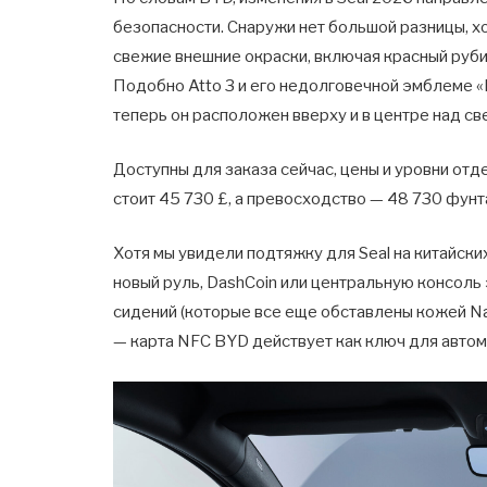
безопасности. Снаружи нет большой разницы, хо
свежие внешние окраски, включая красный руби
Подобно Atto 3 и его недолговечной эмблеме «B
теперь он расположен вверху и в центре над с
Доступны для заказа сейчас, цены и уровни отде
стоит 45 730 £, а превосходство — 48 730 фунт
Хотя мы увидели подтяжку для Seal на китайски
новый руль, DashCoin или центральную консоль
сидений (которые все еще обставлены кожей Na
— карта NFC BYD действует как ключ для авто