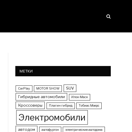
МЕТКИ
SUV
CarPlay
MOTOR SHOW
Гибридные автомобили
Илон Маск
Кроссоверы
Плагин гибрид
Тобиас Моерс
Электромобили
автодом
автофургон
электрические автодома