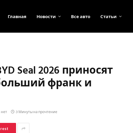
Главная
Новости
Все авто
Статьи
D Seal 2026 приносят
больший франк и
 нет
3 Минуты на прочтение
erest