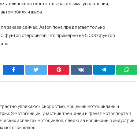
металлического контроллера режима управления,
автомобиля и швов.
для заказа сейчас, Aston пока предлагает только
 фунтов стерлингов, что примерно на 5 000 фунтов
иля.
Facebook
Twitter
Pinterest
ВКонтакте
Telegram
Wh
страстно увлекаюсь скоростью, мощными мотоциклами и
рии. Я мотогонщик, участник трек-дней и фанат мотоспорта в
ических аспектах мотоциклов, следю за новинками в индустрии
ых мотогонщиков.