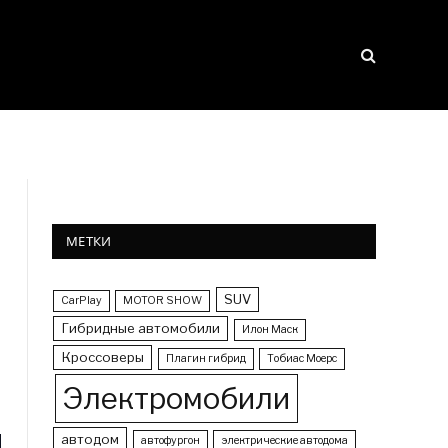
МЕТКИ
SUV
CarPlay
MOTOR SHOW
Гибридные автомобили
Илон Маск
Кроссоверы
Плагин гибрид
Тобиас Моерс
Электромобили
автодом
автофургон
электрические автодома