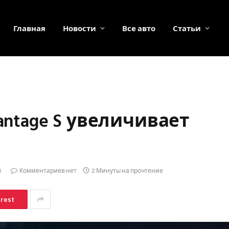
Главная
Новости
Все авто
Статьи
antage S увеличивает
5
Комментариев нет
2 Минуты на прочтение
erest