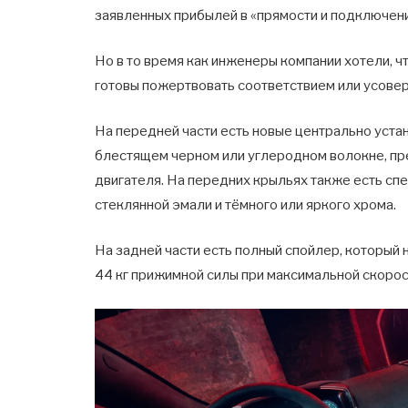
заявленных прибылей в «прямости и подключени
Но в то время как инженеры компании хотели, 
готовы пожертвовать соответствием или усове
На передней части есть новые центрально уста
блестящем черном или углеродном волокне, пр
двигателя. На передних крыльях также есть спе
стеклянной эмали и тёмного или яркого хрома.
На задней части есть полный спойлер, который 
44 кг прижимной силы при максимальной скорос