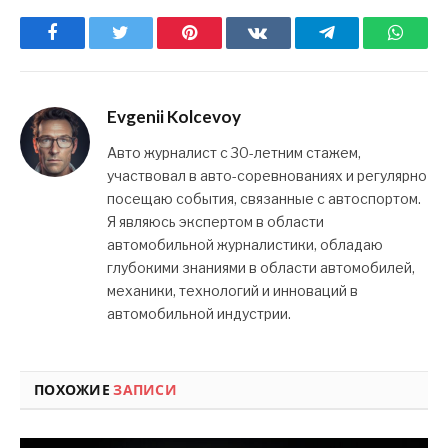
Facebook
Twitter
Pinterest
ВКонтакте
Telegram
What
Evgenii Kolcevoy
Авто журналист с 30-летним стажем,
участвовал в авто-соревнованиях и регулярно
посещаю события, связанные с автоспортом.
Я являюсь экспертом в области
автомобильной журналистики, обладаю
глубокими знаниями в области автомобилей,
механики, технологий и инноваций в
автомобильной индустрии.
ПОХОЖИЕ
ЗАПИСИ