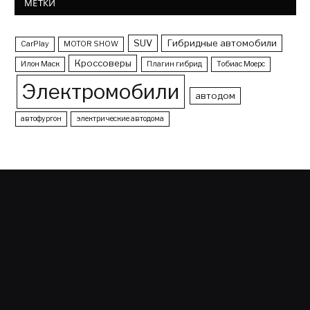
МЕТКИ
SUV
Гибридные автомобили
CarPlay
MOTOR SHOW
Кроссоверы
Илон Маск
Плагин гибрид
Тобиас Моерс
Электромобили
автодом
автофургон
электрические автодома