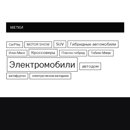
МЕТКИ
SUV
Гибридные автомобили
CarPlay
MOTOR SHOW
Кроссоверы
Илон Маск
Плагин гибрид
Тобиас Моерс
Электромобили
автодом
автофургон
электрические автодома