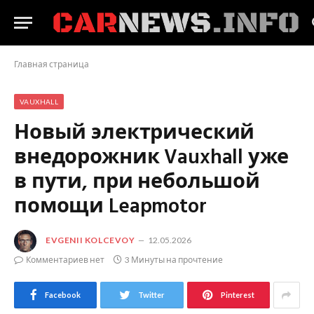
Главная страница
VAUXHALL
Новый электрический
внедорожник Vauxhall уже
в пути, при небольшой
помощи Leapmotor
EVGENII KOLCEVOY
12.05.2026
Комментариев нет
3 Минуты на прочтение
Facebook
Twitter
Pinterest