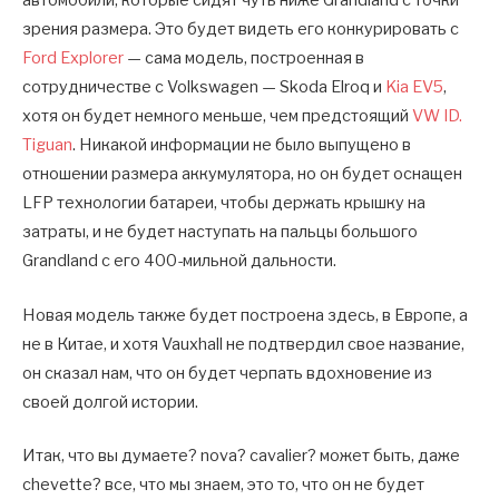
автомобили, которые сидят чуть ниже Grandland с точки
зрения размера. Это будет видеть его конкурировать с
Ford Explorer
— сама модель, построенная в
сотрудничестве с Volkswagen — Skoda Elroq и
Kia EV5
,
хотя он будет немного меньше, чем предстоящий
VW ID.
Tiguan
. Никакой информации не было выпущено в
отношении размера аккумулятора, но он будет оснащен
LFP технологии батареи, чтобы держать крышку на
затраты, и не будет наступать на пальцы большого
Grandland с его 400-мильной дальности.
Новая модель также будет построена здесь, в Европе, а
не в Китае, и хотя Vauxhall не подтвердил свое название,
он сказал нам, что он будет черпать вдохновение из
своей долгой истории.
Итак, что вы думаете? nova? cavalier? может быть, даже
chevette? все, что мы знаем, это то, что он не будет