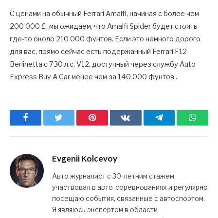
С ценами на обычный Ferrari Amalfi, начиная с более чем
200 000 £, мы ожидаем, что Amalfi Spider будет стоить
где-то около 210 000 фунтов. Если это немного дорого
для вас, прямо сейчас есть подержанный Ferrari F12
Berlinetta с 730 л.с. V12, доступный через службу Auto
Express Buy A Car менее чем за 140 000 фунтов .
Facebook
Twitter
Pinterest
ВКонтакте
Telegram
What
Evgenii Kolcevoy
Авто журналист с 30-летним стажем,
участвовал в авто-соревнованиях и регулярно
посещаю события, связанные с автоспортом.
Я являюсь экспертом в области