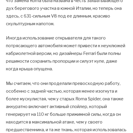
что замена Roma была названа в честь захватывающего
дух берегового участка в южной Италии, но теперь она
здесь, с 631-сильным V8 под ее длинным, красиво
скульптурным капотом.
Иногда использование открывателя для такого
потрясающего автомобиля может привести к неуклюжей
кабриолетной версии, но дизайнеры Ferrari были полны
решимости сохранить пропорции и силуэт купе, даже
когда крыша опущена.
Мы считаем, что они проделали превосходную работу,
особенно с задней частью, которая менее изогнута и
более мускулистая, чем у старых Roma Spider, она также
аккуратно включает активный спойлер, который
генерирует на 110 кг больше прижимной силы, когда он
находится в максимальной атаке, чем у своего
предшественника, и та же ткань, которая использовалась