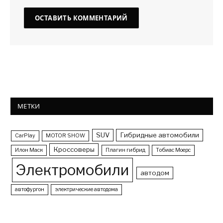
МЕТКИ
SUV
Гибридные автомобили
CarPlay
MOTOR SHOW
Кроссоверы
Илон Маск
Плагин гибрид
Тобиас Моерс
Электромобили
автодом
автофургон
электрические автодома