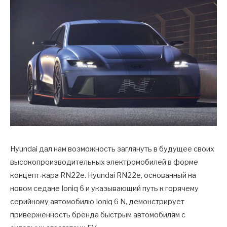
Hyundai дал нам возможность заглянуть в будущее своих
высокопроизводительных электромобилей в форме
концепт-кара RN22e. Hyundai RN22e, основанный на
новом седане Ioniq 6 и указывающий путь к горячему
серийному автомобилю Ioniq 6 N, демонстрирует
приверженность бренда быстрым автомобилям с