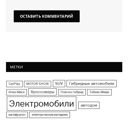
МЕТКИ
SUV
Гибридные автомобили
CarPlay
MOTOR SHOW
Кроссоверы
Илон Маск
Плагин гибрид
Тобиас Моерс
Электромобили
автодом
автофургон
электрические автодома