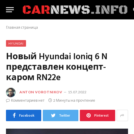
Главная страница
HYUNDAI
Новый Hyundai Ioniq 6 N
представлен концепт-
каром RN22e
ANTON VOROTNIKOV
15.07.2022
Комментариев нет
2 Минуты на прочтение
Facebook
Twitter
Pinterest