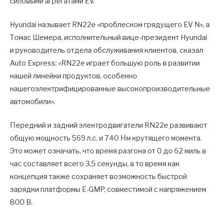
силовыми агрегатами EV.
Hyundai называет RN22e «проблеском грядущего EV N», а
Томас Шемера, исполнительный вице-президент Hyundai
и руководитель отдела обслуживания клиентов, сказал
Auto Express: «RN22e играет большую роль в развитии
нашей линейки продуктов, особенно
нашегоэлектрифицированные высокопроизводительные
автомобили».
Передний и задний электродвигатели RN22e развивают
общую мощность 569 л.с. и 740 Нм крутящего момента.
Это может означать, что время разгона от 0 до 62 миль в
час составляет всего 3,5 секунды, в то время как
концепция также сохраняет возможность быстрой
зарядки платформы E-GMP, совместимой с напряжением
800 В.