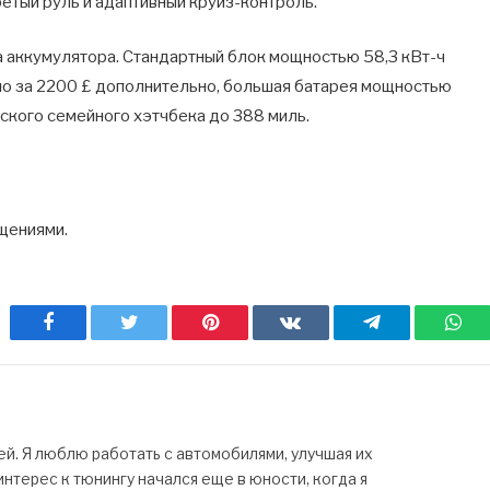
етый руль и адаптивный круиз-контроль.
ра аккумулятора. Стандартный блок мощностью 58,3 кВт-ч
но за 2200 £ дополнительно, большая батарея мощностью
еского семейного хэтчбека до 388 миль.
щениями.
Facebook
Twitter
Pinterest
ВКонтакте
Telegram
Wh
. Я люблю работать с автомобилями, улучшая их
нтерес к тюнингу начался еще в юности, когда я