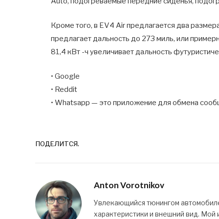
Auto, подогреваемые передние сиденья, подогр
Кроме того, в EV4 Air предлагается два разме
предлагает дальность до 273 миль, или пример
81,4 кВт -ч увеличивает дальность футуристич
• Google
• Reddit
• Whatsapp — это приложение для обмена сооб
ПОДЕЛИТСЯ.
Anton Vorotnikov
Увлекающийся тюнингом автомобилей
характеристики и внешний вид. Мой и