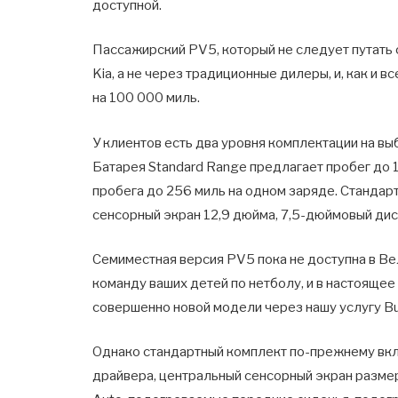
доступной.
Пассажирский PV5, который не следует путать
Kia, а не через традиционные дилеры, и, как и 
на 100 000 миль.
У клиентов есть два уровня комплектации на выб
Батарея Standard Range предлагает пробег до 1
пробега до 256 миль на одном заряде. Стандарт
сенсорный экран 12,9 дюйма, 7,5-дюймовый ди
Семиместная версия PV5 пока не доступна в Вел
команду ваших детей по нетболу, и в настояще
совершенно новой модели через нашу услугу Bu
Однако стандартный комплект по-прежнему вк
драйвера, центральный сенсорный экран размер