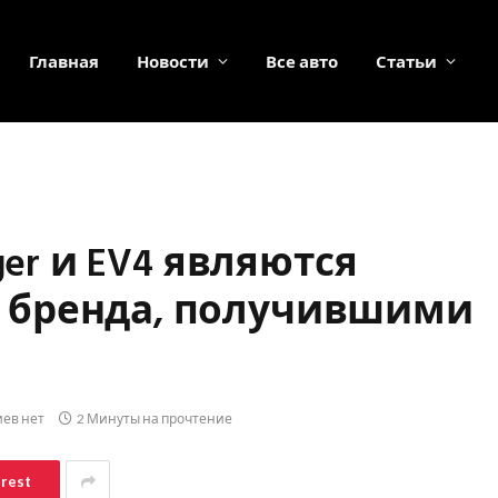
Главная
Новости
Все авто
Статьи
ger и EV4 являются
 бренда, получившими
ев нет
2 Минуты на прочтение
erest