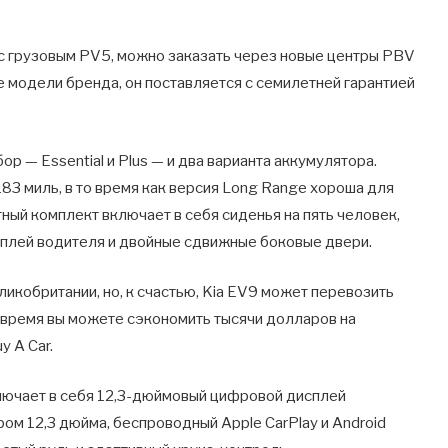
 с грузовым PV5, можно заказать через новые центры PBV
все модели бренда, он поставляется с семилетней гарантией
ор — Essential и Plus — и два варианта аккумулятора.
83 миль, в то время как версия Long Range хороша для
ный комплект включает в себя сиденья на пять человек,
сплей водителя и двойные сдвижные боковые двери.
икобритании, но, к счастью, Kia EV9 может перевозить
е время вы можете сэкономить тысячи долларов на
y A Car.
лючает в себя 12,3-дюймовый цифровой дисплей
ом 12,3 дюйма, беспроводный Apple CarPlay и Android