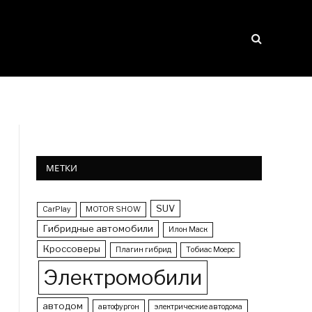
МЕТКИ
SUV
CarPlay
MOTOR SHOW
Гибридные автомобили
Илон Маск
Кроссоверы
Плагин гибрид
Тобиас Моерс
Электромобили
автодом
автофургон
электрические автодома