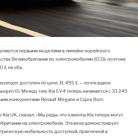
вляются первыми моделями в линейке корейского
ьства Великобритании по электромобилям (ECG), поэтому
 £ на оба.
assenger доступен по цене 31 495 £ — почти вдвое
wagen ID. Между тем, Kia EV4 теперь начинается с 33 245
ыми конкурентами Renault Megane и Cupra Born.
Kia UK, сказал: «Мы рады, что клиенты Kia теперь могут
обритании на электромобили. Эта веха демонстрирует
трическую мобильность доступной, практичной и