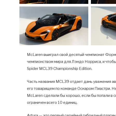
McLaren выиграл свой десятый чемпионат Форм
чемпионством мира для Лэндо Норриса, и чтобы
Spider MCL39 Championship Edition.
Часть названия MCL39 отдает дань уважения 
его товарищем по команде Оскаром Пиастри. Не
McLaren сделали бы хорошо, если бы попали в сп
ограничен всего 10 единиц.
Artura — это первый серийный гибридный плагин