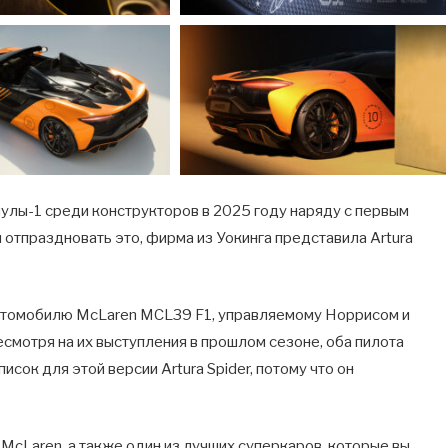
улы-1 среди конструкторов в 2025 году наряду с первым
 отпраздновать это, фирма из Уокинга представила Artura
автомобилю McLaren MCL39 F1, управляемому Норрисом и
смотря на их выступления в прошлом сезоне, оба пилота
исок для этой версии Artura Spider, потому что он
 McLaren, а также один из лучших суперкаров, которые вы