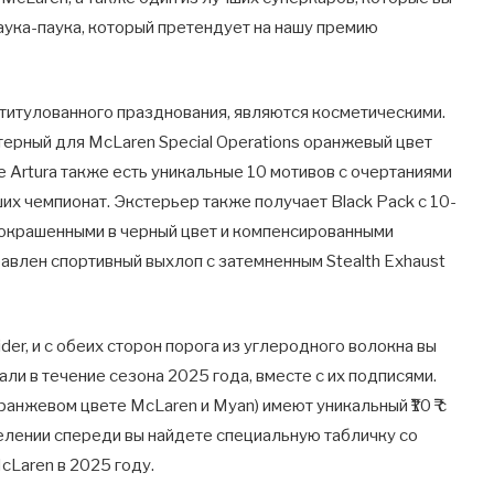
аука-паука, который претендует на нашу премию
о титулованного празднования, являются косметическими.
ерный для McLaren Special Operations оранжевый цвет
 Artura также есть уникальные 10 мотивов с очертаниями
х чемпионат. Экстерьер также получает Black Pack с 10-
окрашенными в черный цвет и компенсированными
влен спортивный выхлоп с затемненным Stealth Exhaust
ider, и с обеих сторон порога из углеродного волокна вы
али в течение сезона 2025 года, вместе с их подписями.
анжевом цвете McLaren и Myan) имеют уникальный ₹10 ₹ с
елении спереди вы найдете специальную табличку со
cLaren в 2025 году.