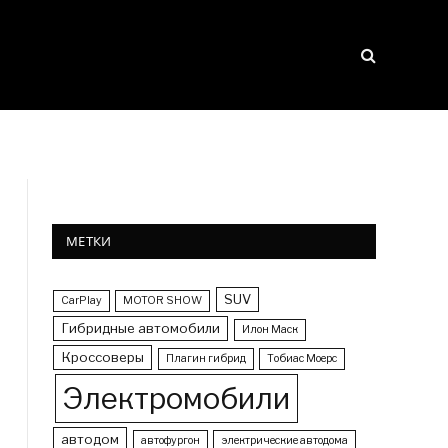
МЕТКИ
SUV
CarPlay
MOTOR SHOW
Гибридные автомобили
Илон Маск
Кроссоверы
Плагин гибрид
Тобиас Моерс
Электромобили
автодом
автофургон
электрические автодома