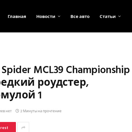
Главная
Новости
Все авто
Статьи
Spider MCL39 Championship
-редкий роудстер,
мулой 1
ев нет
2 Минуты на прочтение
erest