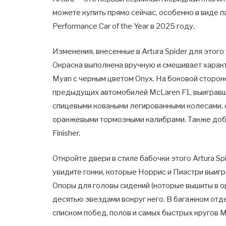
можете купить прямо сейчас, особенно в виде п
Performance Car of the Year в 2025 году.
Изменения, внесенные в Artura Spider для этог
Окраска выполнена вручную и смешивает характ
Myan с черным цветом Onyx. На боковой стороне
предыдущих автомобилей McLaren F1, выигравши
спицевыми коваными легированными колесами, 
оранжевыми тормозными калибрами. Также доба
Finisher.
Откройте двери в стиле бабочки этого Artura Sp
увидите гонки, которые Норрис и Пиастри выигр
Опоры для головы сидений (которые вышиты в ор
десятью звездами вокруг него. В багажном отд
списком побед, полов и самых быстрых кругов M