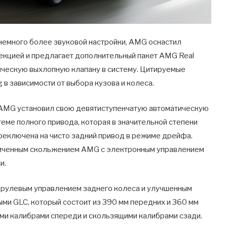
емного более звуковой настройки, AMG оснастил
секцией и предлагает дополнительный пакет AMG Real
ическую выхлопную клапану в систему. Цитируемые
 зависимости от выбора кузова и колеса.
 AMG установил свою девятиступенчатую автоматическую
теме полного привода, которая в значительной степени
ереключена на чисто задний привод в режиме дрейфа.
ниченным скольжением AMG с электронным управлением
и.
с рулевым управлением заднего колеса и улучшенным
ми GLC, который состоит из 390 мм передних и 360 мм
ми калибрами спереди и скользящими калибрами сзади.