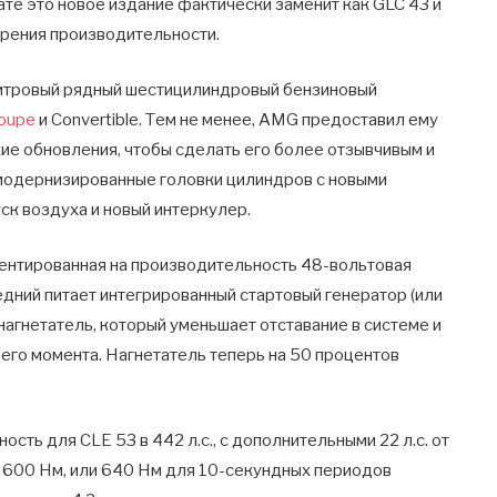
ате это новое издание фактически заменит как GLC 43 и
 зрения производительности.
литровый рядный шестицилиндровый бензиновый
oupe
и Convertible. Тем не менее, AMG предоставил ему
е обновления, чтобы сделать его более отзывчивым и
модернизированные головки цилиндров с новыми
ск воздуха и новый интеркулер.
ентированная на производительность 48-вольтовая
дний питает интегрированный стартовый генератор (или
нагнетатель, который уменьшает отставание в системе и
его момента. Нагнетатель теперь на 50 процентов
ть для CLE 53 в 442 л.с., с дополнительными 22 л.с. от
о 600 Нм, или 640 Нм для 10-секундных периодов