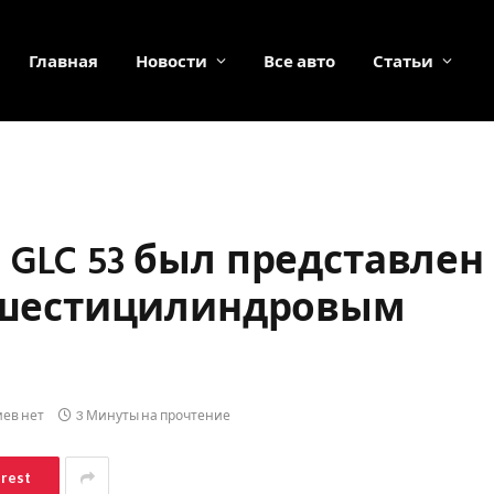
Главная
Новости
Все авто
Статьи
 GLC 53 был представлен
м шестицилиндровым
ев нет
3 Минуты на прочтение
erest