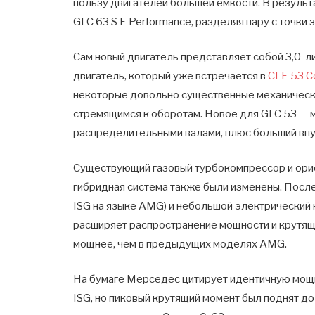
пользу двигателей большей емкости. В результ
GLC 63 S E Performance, разделяя пару с точки
Сам новый двигатель представляет собой 3,0-
двигатель, который уже встречается в
CLE 53 C
некоторые довольно существенные механически
стремящимся к оборотам. Новое для GLC 53 — 
распределительными валами, плюс больший впу
Существующий газовый турбокомпрессор и ори
гибридная система также были изменены. После
ISG на языке AMG) и небольшой электрический 
расширяет распространение мощности и крутящ
мощнее, чем в предыдущих моделях AMG.
На бумаге Мерседес цитирует идентичную мощнос
ISG, но пиковый крутящий момент был поднят д