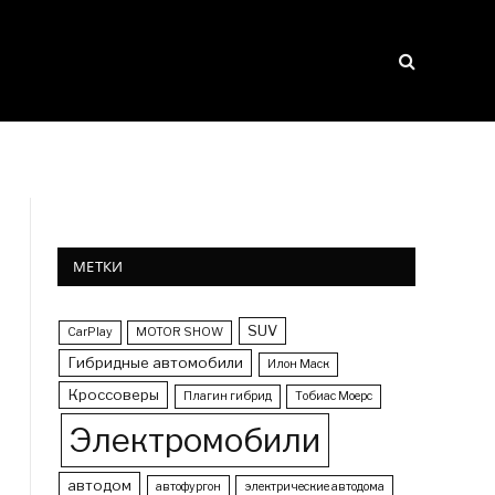
МЕТКИ
SUV
CarPlay
MOTOR SHOW
Гибридные автомобили
Илон Маск
Кроссоверы
Плагин гибрид
Тобиас Моерс
Электромобили
автодом
автофургон
электрические автодома