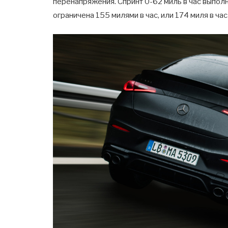
перенапряжения. Спринт 0-62 миль в час выполн
ограничена 155 милями в час, или 174 миля в час