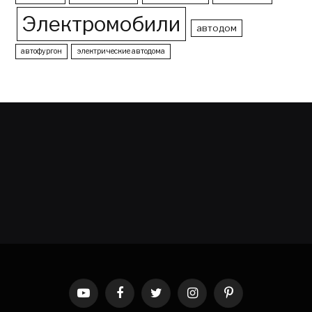
Электромобили
автодом
автофургон
электрические автодома
YouTube
Facebook
Twitter
Instagram
Pinterest