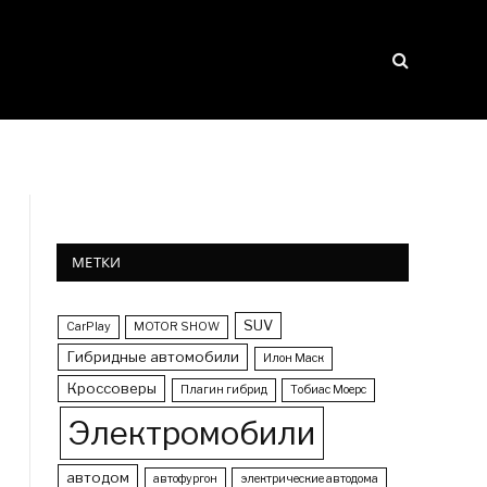
МЕТКИ
SUV
CarPlay
MOTOR SHOW
Гибридные автомобили
Илон Маск
Кроссоверы
Плагин гибрид
Тобиас Моерс
Электромобили
автодом
автофургон
электрические автодома