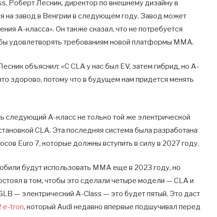
s, Роберт Лесник, директор по внешнему дизайну в
ся на завод в Венгрии в следующем году. Завод может
ия А-класса». Он также сказал, что не потребуется
тобы удовлетворять требованиям новой платформы MMA.
есник объяснил: «С CLA у нас был EV, затем гибрид, но A-
что здорово, потому что в будущем нам придется менять
 следующий A-класс не только той же электрической
 установкой CLA. Эта последняя система была разработана
сов Euro 7, которые должны вступить в силу в 2027 году.
обили будут использовать MMA еще в 2023 году, но
состоял в том, чтобы это сделали четыре модели — CLA и
GLB — электрический A-Class — это будет пятый. Это даст
 e-tron
, который Audi недавно впервые подшучивал перед