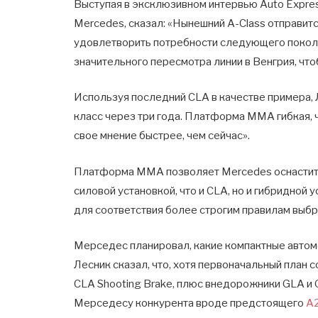
Выступая в эксклюзивном интервью Auto Expres
Mercedes, сказал: «Нынешний A-Class отправит
удовлетворить потребности следующего поколен
значительного пересмотра линии в Венгрия, ч
Используя последний CLA в качестве примера, Л
класс через три года. Платформа MMA гибкая, 
свое мнение быстрее, чем сейчас».
Платформа MMA позволяет Mercedes оснастить
силовой установкой, что и CLA, но и гибридной
для соответствия более строгим правилам выбро
Мерседес планировал, какие компактные автом
Лесник сказал, что, хотя первоначальный план 
CLA Shooting Brake, плюс внедорожники GLA и 
Мерседесу конкурента вроде предстоящего
A2