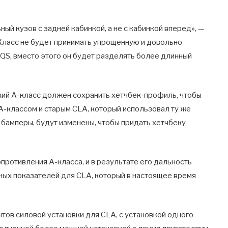
й кузов с задней кабинкой, а не с кабинкой вперед», —
Класс не будет принимать упрощенную и довольно
QS, вместо этого он будет разделять более длинный
кий A-класс должен сохранить хетчбек-профиль, чтобы
м A-классом и старым CLA, который использовал ту же
и бамперы, будут изменены, чтобы придать хетчбеку
ротивления A-класса, и в результате его дальность
ных показателей для CLA, который в настоящее время
ов силовой установки для CLA, с установкой одного