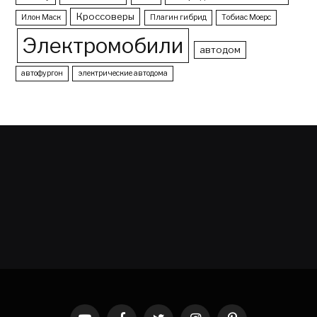
Кроссоверы
Илон Маск
Плагин гибрид
Тобиас Моерс
Электромобили
автодом
автофургон
электрические автодома