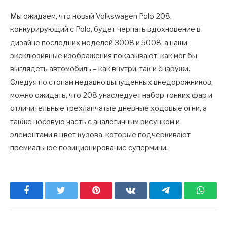
Мы ожидаем, что новый Volkswagen Polo 208,
конкурирующий с Polo, будет черпать вдохновение в
дизайне последних моделей 3008 и 5008, а наши
эксклюзивные изображения показывают, как мог бы
выглядеть автомобиль – как внутри, так и снаружи.
Следуя по стопам недавно выпущенных внедорожников,
можно ожидать, что 208 унаследует набор тонких фар и
отличительные трехлапчатые дневные ходовые огни, а
также носовую часть с аналогичным рисунком и
элементами в цвет кузова, которые подчеркивают
премиальное позиционирование супермини.
Facebook
Twitter
Pinterest
ВКонтакте
Telegram
What