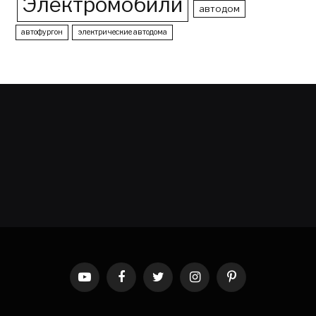
Электромобили
автодом
автофургон
электрические автодома
YouTube
Facebook
Twitter
Instagram
Pinterest