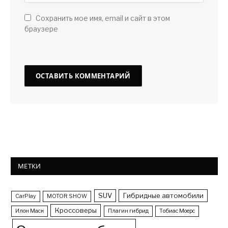
Сохранить мое имя, email и сайт в этом
браузере
МЕТКИ
SUV
Гибридные автомобили
CarPlay
MOTOR SHOW
Кроссоверы
Илон Маск
Плагин гибрид
Тобиас Моерс